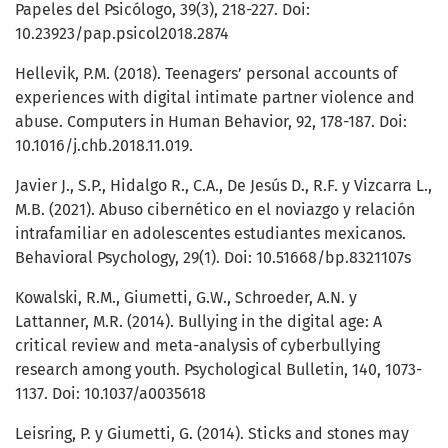
Papeles del Psicólogo, 39(3), 218-227. Doi:
10.23923/pap.psicol2018.2874
Hellevik, P.M. (2018). Teenagers’ personal accounts of
experiences with digital intimate partner violence and
abuse. Computers in Human Behavior, 92, 178-187. Doi:
10.1016/j.chb.2018.11.019.
Javier J., S.P., Hidalgo R., C.A., De Jesús D., R.F. y Vizcarra L.,
M.B. (2021). Abuso cibernético en el noviazgo y relación
intrafamiliar en adolescentes estudiantes mexicanos.
Behavioral Psychology, 29(1). Doi: 10.51668/bp.8321107s
Kowalski, R.M., Giumetti, G.W., Schroeder, A.N. y
Lattanner, M.R. (2014). Bullying in the digital age: A
critical review and meta-analysis of cyberbullying
research among youth. Psychological Bulletin, 140, 1073-
1137. Doi: 10.1037/a0035618
Leisring, P. y Giumetti, G. (2014). Sticks and stones may