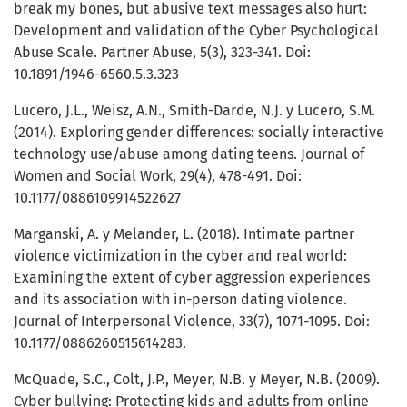
break my bones, but abusive text messages also hurt:
Development and validation of the Cyber Psychological
Abuse Scale. Partner Abuse, 5(3), 323-341. Doi:
10.1891/1946-6560.5.3.323
Lucero, J.L., Weisz, A.N., Smith-Darde, N.J. y Lucero, S.M.
(2014). Exploring gender differences: socially interactive
technology use/abuse among dating teens. Journal of
Women and Social Work, 29(4), 478-491. Doi:
10.1177/0886109914522627
Marganski, A. y Melander, L. (2018). Intimate partner
violence victimization in the cyber and real world:
Examining the extent of cyber aggression experiences
and its association with in-person dating violence.
Journal of Interpersonal Violence, 33(7), 1071-1095. Doi:
10.1177/0886260515614283.
McQuade, S.C., Colt, J.P., Meyer, N.B. y Meyer, N.B. (2009).
Cyber bullying: Protecting kids and adults from online