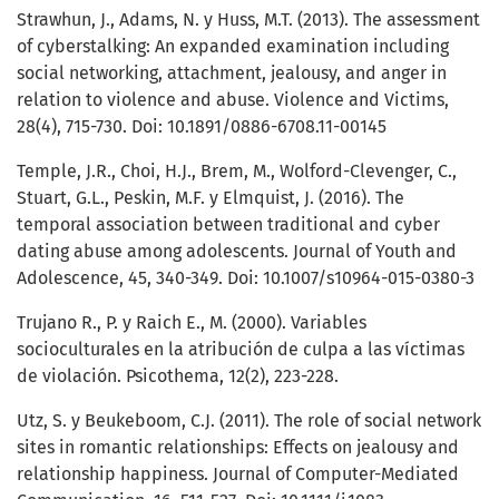
Strawhun, J., Adams, N. y Huss, M.T. (2013). The assessment
of cyberstalking: An expanded examination including
social networking, attachment, jealousy, and anger in
relation to violence and abuse. Violence and Victims,
28(4), 715-730. Doi: 10.1891/0886-6708.11-00145
Temple, J.R., Choi, H.J., Brem, M., Wolford-Clevenger, C.,
Stuart, G.L., Peskin, M.F. y Elmquist, J. (2016). The
temporal association between traditional and cyber
dating abuse among adolescents. Journal of Youth and
Adolescence, 45, 340-349. Doi: 10.1007/s10964-015-0380-3
Trujano R., P. y Raich E., M. (2000). Variables
socioculturales en la atribución de culpa a las víctimas
de violación. Psicothema, 12(2), 223-228.
Utz, S. y Beukeboom, C.J. (2011). The role of social network
sites in romantic relationships: Effects on jealousy and
relationship happiness. Journal of Computer-Mediated