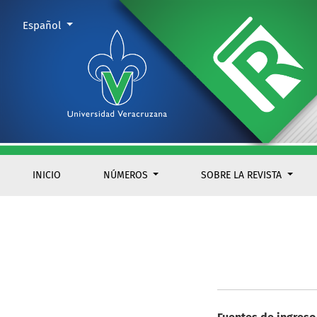
Fuente de ingreso y publicidad
Cambiar el idioma. El actual es:
Español
INICIO
NÚMEROS
SOBRE LA REVISTA