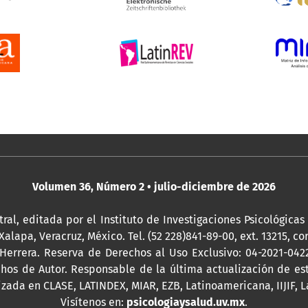
Volumen 36, Número 2 • julio-diciembre de 2026
ral, editada por
el Instituto de Investigaciones Psicológicas
Xalapa, Veracruz, México. Tel. (52 228)841-89-00, ext. 13215, co
 Herrera. Reserva de Derechos al Uso Exclusivo: 04-2021-04
chos de Autor. Responsable de la última actualización de e
izada en CLASE, LATINDEX, MIAR, EZB, Latinoamericana, IIJIF, 
Visítenos en:
psicologiaysalud.uv.mx
.