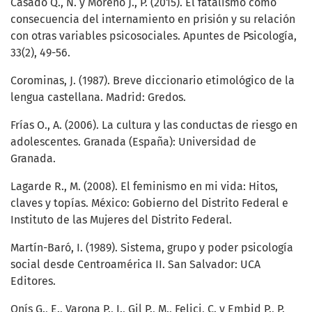
Casado Q., N. y Moreno J., P. (2015). El fatalismo como
consecuencia del internamiento en prisión y su relación
con otras variables psicosociales. Apuntes de Psicología,
33(2), 49-56.
Corominas, J. (1987). Breve diccionario etimológico de la
lengua castellana. Madrid: Gredos.
Frías O., A. (2006). La cultura y las conductas de riesgo en
adolescentes. Granada (España): Universidad de
Granada.
Lagarde R., M. (2008). El feminismo en mi vida: Hitos,
claves y topías. México: Gobierno del Distrito Federal e
Instituto de las Mujeres del Distrito Federal.
Martín-Baró, I. (1989). Sistema, grupo y poder psicología
social desde Centroamérica II. San Salvador: UCA
Editores.
Onís G., E., Varona P., I., Gil P., M., Felici, C. y Embid P., P.