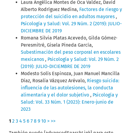
Laura Angélica Montes de Oca Valdez, David
Alberto Rodríguez Medina,
Factores de riesgo y
protección del suicidio en adultos mayores
,
Psicología y Salud: Vol. 29 Núm. 2 (2019): JULIO-
DICIEMBRE DE 2019
Romana Silvia Platas Acevedo, Gilda Gómez-
Peresmitré, Gisela Pineda García,
Subestimación del peso corporal en escolares
mexicanos
,
Psicología y Salud: Vol. 29 Núm. 2
(2019): JULIO-DICIEMBRE DE 2019
Modesto Solís Espinoza, Juan Manuel Mancilla
Díaz, Rosalía Vázquez Arévalo,
Riesgo suicida:
influencia de las autolesiones, la conducta
alimentaria y el dolor subjetivo
,
Psicología y
Salud: Vol. 33 Núm. 1 (2023): Enero-junio de
2023
1
2
3
4
5
6
7
8
9
10
>
>>
También puede {advancedSearchLink} para este