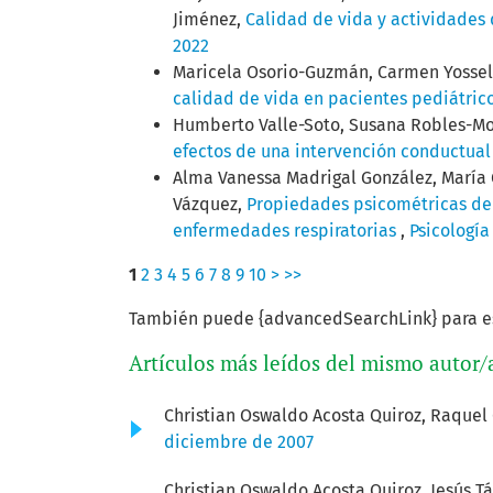
Jiménez,
Calidad de vida y actividades
2022
Maricela Osorio-Guzmán, Carmen Yossel
calidad de vida en pacientes pediátric
Humberto Valle-Soto, Susana Robles-Mon
efectos de una intervención conductua
Alma Vanessa Madrigal González, María G
Vázquez,
Propiedades psicométricas de 
enfermedades respiratorias
,
Psicología
1
2
3
4
5
6
7
8
9
10
>
>>
También puede {advancedSearchLink} para es
Artículos más leídos del mismo autor/
Christian Oswaldo Acosta Quiroz, Raquel 
diciembre de 2007
Christian Oswaldo Acosta Quiroz, Jesús Tá