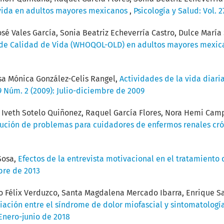
 vida en adultos mayores mexicanos
,
Psicología y Salud: Vol. 
osé Vales García, Sonia Beatriz Echeverría Castro, Dulce María
io de Calidad de Vida (WHOQOL-OLD) en adultos mayores mexi
sa Mónica González-Celis Rangel,
Actividades de la vida diari
19 Núm. 2 (2009): Julio-diciembre de 2009
sa Iveth Sotelo Quiñonez, Raquel García Flores, Nora Hemi Ca
lución de problemas para cuidadores de enfermos renales cr
Sosa,
Efectos de la entrevista motivacional en el tratamiento 
mbre de 2013
o Félix Verduzco, Santa Magdalena Mercado Ibarra, Enrique Sa
iación entre el síndrome de dolor miofascial y sintomatolog
 Enero-junio de 2018