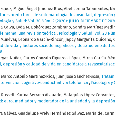
ázquez, Miguel Ángel Jiménez Ríos, Abel Lerma Talamantes, Na
tores predictores de sintomatología de ansiedad, depresión 
cología y Salud: Vol. 30 Núm. 2 (2020): JULIO-DICIEMBRE DE 202
na Calva, Lyda M. Bohórquez Zambrano, Sandra Martínez Medin
de mama: una revisión teórica
,
Psicología y Salud: Vol. 28 Nú
 Munévar, Leonardo García-Rincón, Japcy Margarita Quiceno, O
ad de vida y factores sociodemográficos y de salud en adult
18
argas-Nuñez, Carlos Gonzalo Figueroa-López, Mirna García-M
, depresión y calidad de vida en candidatos a revasculariza
 Marco Antonio Martínez-Ríos, Juan José Sánchez-Sosa,
Tratam
intervención cognitivo-conductual vía telefónica
,
Psicología y 
 Russell, Karina Serrano Alvarado, Malaquías López Cervantes
ud: el rol mediador y moderador de la ansiedad y la depresió
rra Gálvez, Guadalupe Arely Hernández Gálvez, María del Carm