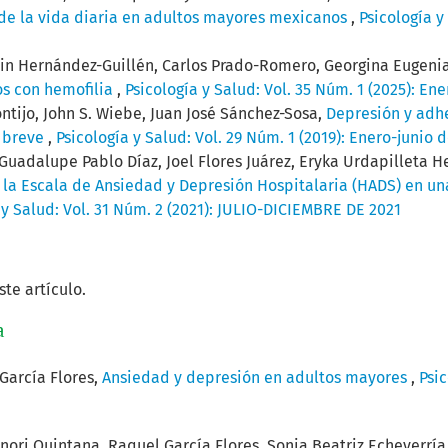
 de la vida diaria en adultos mayores mexicanos
,
Psicología y
in Hernández-Guillén, Carlos Prado-Romero, Georgina Eugeni
os con hemofilia
,
Psicología y Salud: Vol. 35 Núm. 1 (2025): En
tijo, John S. Wiebe, Juan José Sánchez-Sosa,
Depresión y adhe
l breve
,
Psicología y Salud: Vol. 29 Núm. 1 (2019): Enero-junio 
uadalupe Pablo Díaz, Joel Flores Juárez, Eryka Urdapilleta He
la Escala de Ansiedad y Depresión Hospitalaria (HADS) en u
 y Salud: Vol. 31 Núm. 2 (2021): JULIO-DICIEMBRE DE 2021
te artículo.
a
García Flores,
Ansiedad y depresión en adultos mayores
,
Psic
nori Quintana, Raquel García Flores, Sonia Beatriz Echeverría 