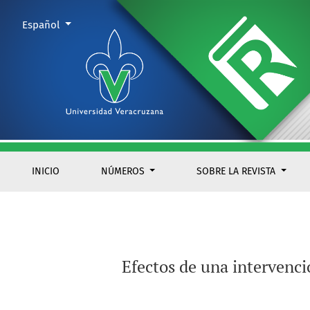
Efectos de una intervención multidisciplinaria en pacientes c
Cambiar el idioma. El actual es:
Español
INICIO
NÚMEROS
SOBRE LA REVISTA
Efectos de una intervenci