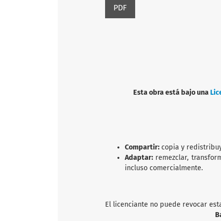
PDF
Esta obra está bajo una
Lic
Compartir:
copia y redistribu
Adaptar:
remezclar, transfor
incluso comercialmente.
El licenciante no puede revocar est
B