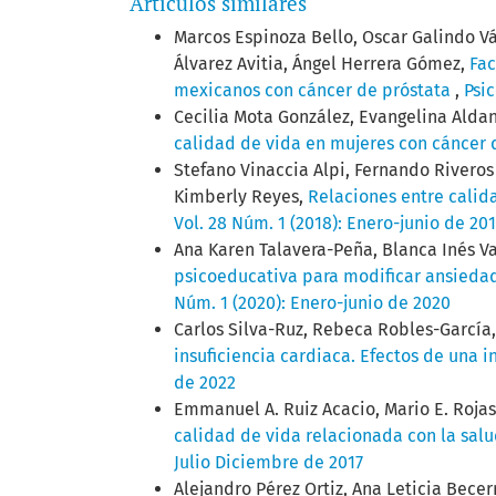
Artículos similares
Marcos Espinoza Bello, Oscar Galindo V
Álvarez Avitia, Ángel Herrera Gómez,
Fac
mexicanos con cáncer de próstata
,
Psi
Cecilia Mota González, Evangelina Alda
calidad de vida en mujeres con cáncer 
Stefano Vinaccia Alpi, Fernando Riveros
Kimberly Reyes,
Relaciones entre calid
Vol. 28 Núm. 1 (2018): Enero-junio de 20
Ana Karen Talavera-Peña, Blanca Inés V
psicoeducativa para modificar ansiedad
Núm. 1 (2020): Enero-junio de 2020
Carlos Silva-Ruz, Rebeca Robles-García,
insuficiencia cardiaca. Efectos de una 
de 2022
Emmanuel A. Ruiz Acacio, Mario E. Rojas
calidad de vida relacionada con la sal
Julio Diciembre de 2017
Alejandro Pérez Ortiz, Ana Leticia Bece