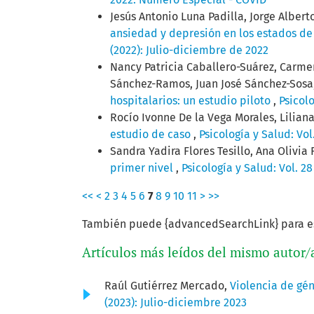
Jesús Antonio Luna Padilla, Jorge Alber
ansiedad y depresión en los estados de
(2022): Julio-diciembre de 2022
Nancy Patricia Caballero-Suárez, Carmen
Sánchez-Ramos, Juan José Sánchez-Sosa
hospitalarios: un estudio piloto
,
Psicolo
Rocío Ivonne De la Vega Morales, Lilia
estudio de caso
,
Psicología y Salud: Vol
Sandra Yadira Flores Tesillo, Ana Olivia
primer nivel
,
Psicología y Salud: Vol. 2
<<
<
2
3
4
5
6
7
8
9
10
11
>
>>
También puede {advancedSearchLink} para es
Artículos más leídos del mismo autor/
Raúl Gutiérrez Mercado,
Violencia de gén
(2023): Julio-diciembre 2023