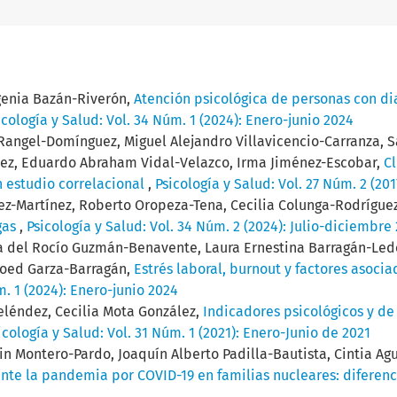
genia Bazán-Riverón,
Atención psicológica de personas con dia
icología y Salud: Vol. 34 Núm. 1 (2024): Enero-junio 2024
angel-Domínguez, Miguel Alejandro Villavicencio-Carranza, 
rez, Eduardo Abraham Vidal-Velazco, Irma Jiménez-Escobar,
Cl
n estudio correlacional
,
Psicología y Salud: Vol. 27 Núm. 2 (20
nez-Martínez, Roberto Oropeza-Tena, Cecilia Colunga-Rodrígue
gas
,
Psicología y Salud: Vol. 34 Núm. 2 (2024): Julio-diciembre
ía del Rocío Guzmán-Benavente, Laura Ernestina Barragán-Led
 Soed Garza-Barragán,
Estrés laboral, burnout y factores asocia
m. 1 (2024): Enero-junio 2024
eléndez, Cecilia Mota González,
Indicadores psicológicos y de
icología y Salud: Vol. 31 Núm. 1 (2021): Enero-Junio de 2021
in Montero-Pardo, Joaquín Alberto Padilla-Bautista, Cintia Agu
nte la pandemia por COVID-19 en familias nucleares: diferenc