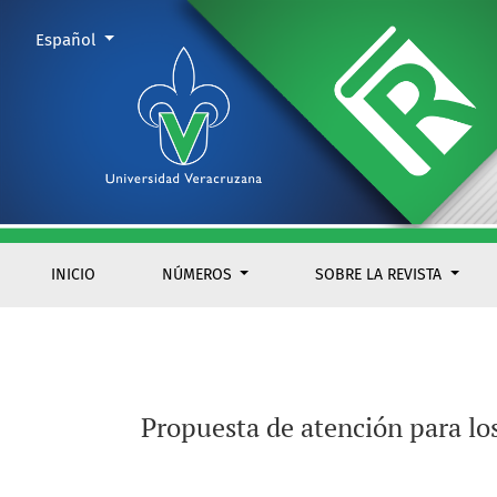
Propuesta de atención para los servicios de psicoterapia en l
Cambiar el idioma. El actual es:
Español
INICIO
NÚMEROS
SOBRE LA REVISTA
Propuesta de atención para los