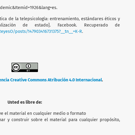
ndemic&Itemid=1926&lang=es.
tica de la telepsicología: entrenamiento, estándares éticos y
tualización de estado]. Facebook. Recuperado de
ReyesO/posts/147903416731375?__tn__=K-R
.
encia Creative Commons Atribución 4.0 Internacional
.
Usted es libre de:
ye el material en cualquier medio o formato
mar y construir sobre el material para cualquier propósito,