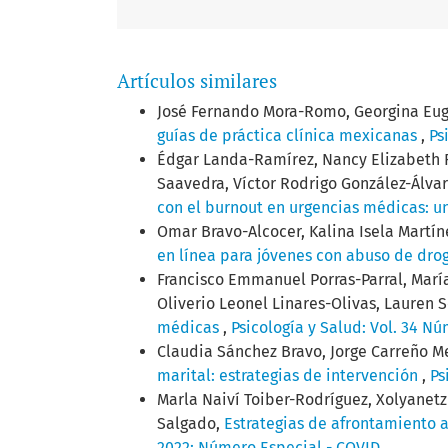
Artículos similares
José Fernando Mora-Romo, Georgina Eu
guías de práctica clínica mexicanas
,
Ps
Édgar Landa-Ramírez, Nancy Elizabeth R
Saavedra, Víctor Rodrigo González-Álva
con el burnout en urgencias médicas: u
Omar Bravo-Alcocer, Kalina Isela Martí
en línea para jóvenes con abuso de dro
Francisco Emmanuel Porras-Parral, Mar
Oliverio Leonel Linares-Olivas, Lauren
médicas
,
Psicología y Salud: Vol. 34 Nú
Claudia Sánchez Bravo, Jorge Carreño M
marital: estrategias de intervención
,
Ps
Marla Naiví Toiber-Rodríguez, Xolyanetz
Salgado,
Estrategias de afrontamiento a
2022: Número Especial - COVID