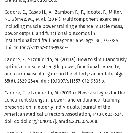
Científica, 20(2), 255-265.
Cadore, E., Casas H., A., Zambom F., F., Idoate, F., Millor,
N., Gómez, M., et al. (2014). Multicomponent exercises
including muscle power training enhance muscle mass,
power output, and functional outcomes in
institutionalized frail nonagenarians. Age, 36, 773-785.
doi: 10.1007/s11357-013-9586-z.
Cadore, E. e Izquierdo, M. (2013a). How to simultaneously
optimize muscle strength, power, functional capacity,
and cardiovascular gains in the elderly: an update. Age,
35(6), 2329-2344. doi: 10.1007/s11357-012-9503-x.
Cadore, E. e Izquierdo, M. (2013b). New strategies for the
concurrent strength-, power-, and endurance- training
prescription in elderly individuals. Journal of the
American Medical Directors Association, 14(8), 623-624.
doi: dx.doi.org/10.1016/j.jamda.2013.04.008.