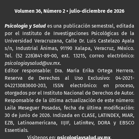
Volumen 36, Número 2 • julio-diciembre de 2026
Psicología y Salud
es una publicación semestral, editada
por
el Instituto de Investigaciones Psicológicas de la
Universidad Veracruzana, Calle Dr. Luis Castelazo Ayala
s/n, Industrial Ánimas, 91190 Xalapa, Veracruz, México.
Tel. (52 228)841-89-00, ext. 13215, correo electrónico:
psicologiaysalud@uv.mx
.
Editor responsable: Dra. María Erika Ortega Herrera.
Reserva de Derechos al Uso Exclusivo: 04-2021-
042213083600-203,
ISSN
electrónico: en proceso,
otorgados por el Instituto Nacional de Derechos de Autor.
Responsable de la última actualización de este número:
Laila Meseguer Posadas, fecha de última modificación:
30 de junio de 2026. Indizada en CLASE, LATINDEX, MIAR,
EZB, Latinoamericana, IIJIF, LatinRev, DORA y EBSCO
Essentials
.
Visítenos en:
psicologiaysalud.uv.mx
.