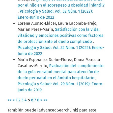
por el hijo en el sobrepeso u obesidad infantil?
,
Psicología y Salud: Vol. 32 Núm. 1 (2022):
Enero-Junio de 2022
Lorena Alonso-Llácer, Laura Lacomba-Trejo,
Marián Pérez-Marín,
Satisfacción con la vida,
vitalidad y emociones positivas como factores
de protección ante el duelo complicado
,
Psicología y Salud: Vol. 32 Núm. 1 (2022): Enero-
Junio de 2022
María Esperanza Durán-Flórez, Diana Marcela
Casallas-Murillo,
Evaluación del cumplimiento
de la guía en salud mental para atención de
duelo perinatal en el ámbito hospitalario
,
Psicología y Salud: Vol. 29 Núm. 1 (2019): Enero-
junio de 2019
<<
<
1
2
3
4
5
6
7
8
>
>>
También puede {advancedSearchLink} para este