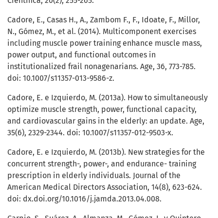
Científica, 20(2), 255-265.
Cadore, E., Casas H., A., Zambom F., F., Idoate, F., Millor,
N., Gómez, M., et al. (2014). Multicomponent exercises
including muscle power training enhance muscle mass,
power output, and functional outcomes in
institutionalized frail nonagenarians. Age, 36, 773-785.
doi: 10.1007/s11357-013-9586-z.
Cadore, E. e Izquierdo, M. (2013a). How to simultaneously
optimize muscle strength, power, functional capacity,
and cardiovascular gains in the elderly: an update. Age,
35(6), 2329-2344. doi: 10.1007/s11357-012-9503-x.
Cadore, E. e Izquierdo, M. (2013b). New strategies for the
concurrent strength-, power-, and endurance- training
prescription in elderly individuals. Journal of the
American Medical Directors Association, 14(8), 623-624.
doi: dx.doi.org/10.1016/j.jamda.2013.04.008.