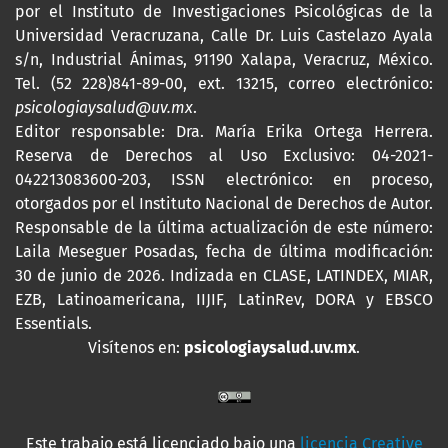
por
el Instituto de Investigaciones Psicológicas de la
Universidad Veracruzana, Calle Dr. Luis Castelazo Ayala
s/n, Industrial Ánimas, 91190 Xalapa, Veracruz, México.
Tel. (52 228)841-89-00, ext. 13215, correo electrónico:
psicologiaysalud@uv.mx
.
Editor responsable: Dra. María Erika Ortega Herrera.
Reserva de Derechos al Uso Exclusivo: 04-2021-
042213083600-203,
ISSN
electrónico: en proceso,
otorgados por el Instituto Nacional de Derechos de Autor.
Responsable de la última actualización de este número:
Laila Meseguer Posadas, fecha de última modificación:
30 de junio de 2026. Indizada en CLASE, LATINDEX, MIAR,
EZB, Latinoamericana, IIJIF, LatinRev, DORA y EBSCO
Essentials
.
Visítenos en:
psicologiaysalud.uv.mx
.
Este trabajo está licenciado bajo una
licencia Creative