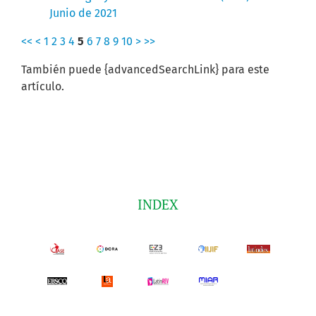
Junio de 2021
<<
<
1
2
3
4
5
6
7
8
9
10
>
>>
También puede {advancedSearchLink} para este
artículo.
INDEX