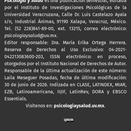
Psicología y Salud
es una publicación semestral, editada
por
el Instituto de Investigaciones Psicológicas de la
Universidad Veracruzana, Calle Dr. Luis Castelazo Ayala
s/n, Industrial Ánimas, 91190 Xalapa, Veracruz, México.
Tel. (52 228)841-89-00, ext. 13215, correo electrónico:
psicologiaysalud@uv.mx
.
Editor responsable: Dra. María Erika Ortega Herrera.
Reserva de Derechos al Uso Exclusivo: 04-2021-
042213083600-203,
ISSN
electrónico: en proceso,
otorgados por el Instituto Nacional de Derechos de Autor.
Responsable de la última actualización de este número:
Laila Meseguer Posadas, fecha de última modificación:
30 de junio de 2026. Indizada en CLASE, LATINDEX, MIAR,
EZB, Latinoamericana, IIJIF, LatinRev, DORA y EBSCO
Essentials
.
Visítenos en:
psicologiaysalud.uv.mx
.