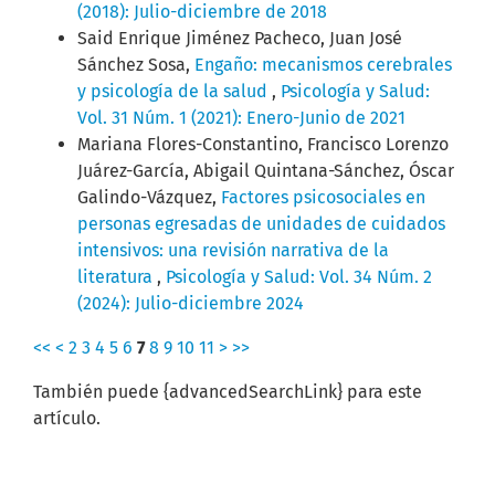
(2018): Julio-diciembre de 2018
Said Enrique Jiménez Pacheco, Juan José
Sánchez Sosa,
Engaño: mecanismos cerebrales
y psicología de la salud
,
Psicología y Salud:
Vol. 31 Núm. 1 (2021): Enero-Junio de 2021
Mariana Flores-Constantino, Francisco Lorenzo
Juárez-García, Abigail Quintana-Sánchez, Óscar
Galindo-Vázquez,
Factores psicosociales en
personas egresadas de unidades de cuidados
intensivos: una revisión narrativa de la
literatura
,
Psicología y Salud: Vol. 34 Núm. 2
(2024): Julio-diciembre 2024
<<
<
2
3
4
5
6
7
8
9
10
11
>
>>
También puede {advancedSearchLink} para este
artículo.