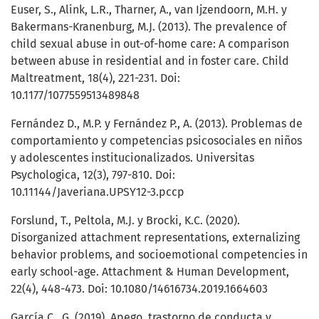
Euser, S., Alink, L.R., Tharner, A., van Ijzendoorn, M.H. y
Bakermans-Kranenburg, M.J. (2013). The prevalence of
child sexual abuse in out-of-home care: A comparison
between abuse in residential and in foster care. Child
Maltreatment, 18(4), 221-231. Doi:
10.1177/1077559513489848
Fernández D., M.P. y Fernández P., A. (2013). Problemas de
comportamiento y competencias psicosociales en niños
y adolescentes institucionalizados. Universitas
Psychologica, 12(3), 797-810. Doi:
10.11144/Javeriana.UPSY12-3.pccp
Forslund, T., Peltola, M.J. y Brocki, K.C. (2020).
Disorganized attachment representations, externalizing
behavior problems, and socioemotional competencies in
early school-age. Attachment & Human Development,
22(4), 448-473. Doi: 10.1080/14616734.2019.1664603
García C., G. (2019). Apego, trastorno de conducta y