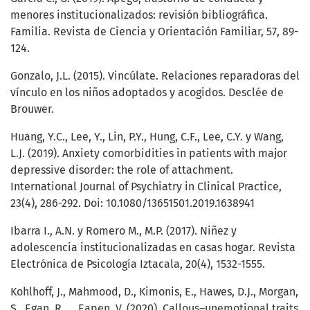
menores institucionalizados: revisión bibliográfica.
Familia. Revista de Ciencia y Orientación Familiar, 57, 89-
124.
Gonzalo, J.L. (2015). Vincúlate. Relaciones reparadoras del
vínculo en los niños adoptados y acogidos. Desclée de
Brouwer.
Huang, Y.C., Lee, Y., Lin, P.Y., Hung, C.F., Lee, C.Y. y Wang,
L.J. (2019). Anxiety comorbidities in patients with major
depressive disorder: the role of attachment.
International Journal of Psychiatry in Clinical Practice,
23(4), 286-292. Doi: 10.1080/13651501.2019.1638941
Ibarra I., A.N. y Romero M., M.P. (2017). Niñez y
adolescencia institucionalizadas en casas hogar. Revista
Electrónica de Psicología Iztacala, 20(4), 1532-1555.
Kohlhoff, J., Mahmood, D., Kimonis, E., Hawes, D.J., Morgan,
S., Egan, R.,... Eapen, V. (2020). Callous–unemotional traits