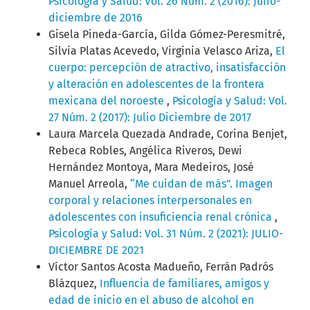
Psicología y Salud: Vol. 26 Núm. 2 (2016): Julio-
diciembre de 2016
Gisela Pineda-García, Gilda Gómez-Peresmitré,
Silvia Platas Acevedo, Virginia Velasco Ariza,
El
cuerpo: percepción de atractivo, insatisfacción
y alteración en adolescentes de la frontera
mexicana del noroeste
,
Psicología y Salud: Vol.
27 Núm. 2 (2017): Julio Diciembre de 2017
Laura Marcela Quezada Andrade, Corina Benjet,
Rebeca Robles, Angélica Riveros, Dewi
Hernández Montoya, Mara Medeiros, José
Manuel Arreola,
“Me cuidan de más”. Imagen
corporal y relaciones interpersonales en
adolescentes con insuficiencia renal crónica
,
Psicología y Salud: Vol. 31 Núm. 2 (2021): JULIO-
DICIEMBRE DE 2021
Víctor Santos Acosta Madueño, Ferrán Padrós
Blázquez,
Influencia de familiares, amigos y
edad de inicio en el abuso de alcohol en