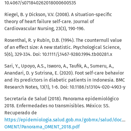
10.4067/s071840262018000600535
Riegel, B. y Dickson, V.V. (2008). A situation-specific
theory of heart failure self-care. Journal of
Cardiovascular Nursing, 23(3), 190-196.
Rosenthal, R. y Rubín, D.B. (1994). The counternull value
of an effect size: A new statistic. Psychological Science,
5(6), 329-334. Doi: 10.1111/j.1467-9280.1994.tb00281.x
Sari, Y., Upoyo, A.S., Isworo, A., Taufik, A., Sumeru, A.,
Anandari, D. y Sutrisna, E. (2020). Foot self-care behavior
and its predictors in diabetic patients in Indonesia. BMC
Research Notes, 13(1), 1-6. Doi: 10.1186/s13104-020-4903-y
Secretaría de Salud (2018). Panorama epidemiológico
2018. Enfermedades no transmisibles. México: SS.
Recuperado de
https://epidemiologia.salud.gob.mx/gobmx/salud/docum
OMENT/Panorama_OMENT_2018.pdf