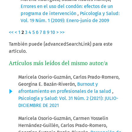
Errores en el uso del condón: efectos de un
programa de intervención
,
Psicología y Salud:
Vol. 19 Núm. 1 (2009): Enero-junio de 2009
<<
<
1
2
3
4
5
6
7
8
9
10
>
>>
También puede {advancedSearchLink} para este
artículo.
Artículos más leídos del mismo autor/a
Maricela Osorio-Guzmán, Carlos Prado-Romero,
Georgina E. Bazán-Riverón,
Burnout y
afrontamiento en profesionales de la salud
,
Psicología y Salud: Vol. 31 Núm. 2 (2021): JULIO-
DICIEMBRE DE 2021
Maricela Osorio-Guzmán, Carmen Yosselin
Hernández-Guillén, Carlos Prado-Romero,