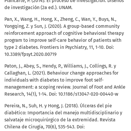
Plancarte, P. (2014). El proceso de investigación. Diseños
de investigación (2a ed.). UNAM.
Pan, X., Wang, H., Hong, X., Zheng, C., Wan, Y., Buys, N.,
Yongqing, Z. y Sun, J. (2020). A group-based community
reinforcement approach of cognitive behavioral therapy
program to improve self-care behavior of patients with
type 2 diabetes. Frontiers in Psychiatry, 11, 1-10. Doi:
10.3389/fpsyt.2020.00719
Paton, J., Abey, S., Hendy, P., Williams, J., Collings, R. y
Callaghan, L. (2021). Behaviour change approaches for
individuals with diabetes to improve foot self-
management: a scoping review. Journal of Foot and Ankle
Research, 14(1), 1-14. Doi: 10.1186/s13047-020-00440-w
Pereira, N., Suh, H. y Hong, J. (2018). Úlceras del pie
diabético: Importancia del manejo multidisciplinario y
salvataje microquirúrgico de la extremidad. Revista
Chilena de Cirugía, 70(6), 535-543. Doi: