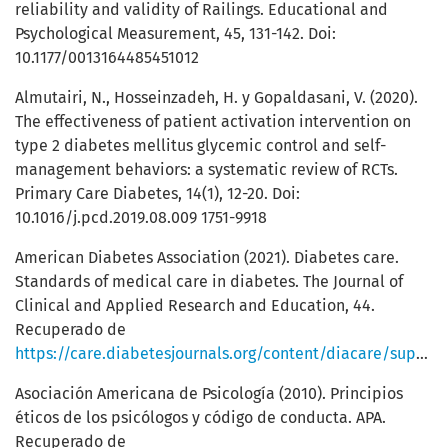
reliability and validity of Railings. Educational and
Psychological Measurement, 45, 131-142. Doi:
10.1177/0013164485451012
Almutairi, N., Hosseinzadeh, H. y Gopaldasani, V. (2020).
The effectiveness of patient activation intervention on
type 2 diabetes mellitus glycemic control and self-
management behaviors: a systematic review of RCTs.
Primary Care Diabetes, 14(1), 12-20. Doi:
10.1016/j.pcd.2019.08.009 1751-9918
American Diabetes Association (2021). Diabetes care.
Standards of medical care in diabetes. The Journal of
Clinical and Applied Research and Education, 44.
Recuperado de
https://care.diabetesjournals.org/content/diacare/suppl/2020/12/09/44.Supplement_1.DC1/DC_44_S1_final_copyright_stamped.pdf
Asociación Americana de Psicología (2010). Principios
éticos de los psicólogos y código de conducta. APA.
Recuperado de