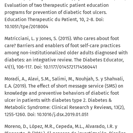
Evaluation of two therapeutic patient education
programs for prevention of diabetic foot ulcers.
Education Therapeutic du Patient, 10, 2-8. Doi:
10.1051/tpe/2018004
Matricciani, L. y Jones, S. (2015). Who cares about foot
care? Barriers and enablers of foot self-care practices
among non-institutionalized older adults diagnosed with
diabetes: an integrative review. The Diabetes Educator,
41(1), 106-117. Doi: 10.1177/0145721714560441
Moradi, A., Alavi, S.M., Salimi, M., Nouhjah, S. y Shahvali,
E.A. (2019). The effect of short message service (SMS) on
knowledge and preventive behaviors of diabetic foot
ulcer in patients with diabetes type 2. Diabetes &
Metabolic Syndrome: Clinical Research y Reviews, 13(2),
1255-1260. Doi: 10.1016/j.dsx.2019.01.051
Moreno, D., López, M.R., Cepeda, M.L., Alvarado, I.R. y