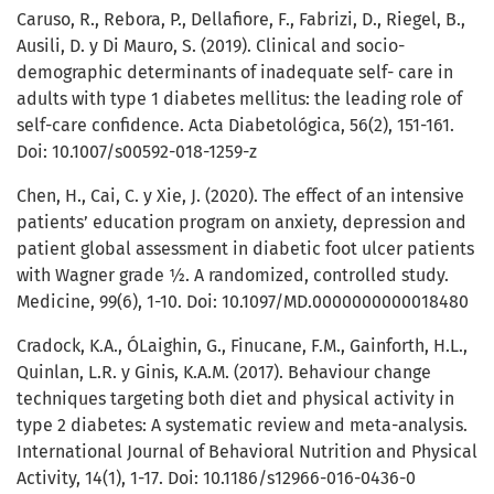
Caruso, R., Rebora, P., Dellafiore, F., Fabrizi, D., Riegel, B.,
Ausili, D. y Di Mauro, S. (2019). Clinical and socio-
demographic determinants of inadequate self- care in
adults with type 1 diabetes mellitus: the leading role of
self-care confidence. Acta Diabetológica, 56(2), 151-161.
Doi: 10.1007/s00592-018-1259-z
Chen, H., Cai, C. y Xie, J. (2020). The effect of an intensive
patients’ education program on anxiety, depression and
patient global assessment in diabetic foot ulcer patients
with Wagner grade ½. A randomized, controlled study.
Medicine, 99(6), 1-10. Doi: 10.1097/MD.0000000000018480
Cradock, K.A., ÓLaighin, G., Finucane, F.M., Gainforth, H.L.,
Quinlan, L.R. y Ginis, K.A.M. (2017). Behaviour change
techniques targeting both diet and physical activity in
type 2 diabetes: A systematic review and meta-analysis.
International Journal of Behavioral Nutrition and Physical
Activity, 14(1), 1-17. Doi: 10.1186/s12966-016-0436-0