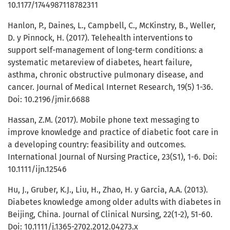
10.1177/1744987118782311
Hanlon, P., Daines, L., Campbell, C., McKinstry, B., Weller,
D. y Pinnock, H. (2017). Telehealth interventions to
support self-management of long-term conditions: a
systematic metareview of diabetes, heart failure,
asthma, chronic obstructive pulmonary disease, and
cancer. Journal of Medical Internet Research, 19(5) 1-36.
Doi: 10.2196/jmir.6688
Hassan, Z.M. (2017). Mobile phone text messaging to
improve knowledge and practice of diabetic foot care in
a developing country: feasibility and outcomes.
International Journal of Nursing Practice, 23(S1), 1-6. Doi:
10.1111/ijn.12546
Hu, J., Gruber, K.J., Liu, H., Zhao, H. y Garcia, A.A. (2013).
Diabetes knowledge among older adults with diabetes in
Beijing, China. Journal of Clinical Nursing, 22(1-2), 51-60.
Doi: 10.1111/j.1365-2702.2012.04273.x