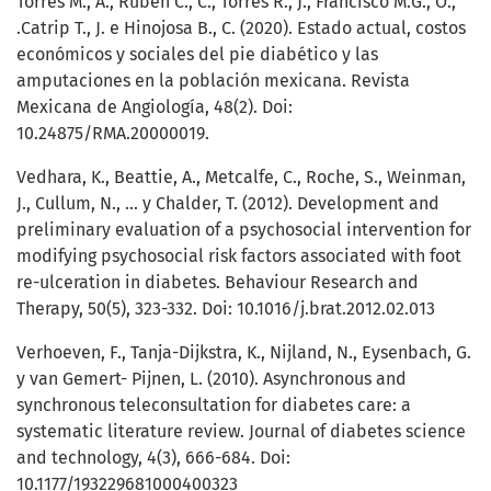
Torres M., A., Ruben C., C., Torres R., J., Francisco M.G., Ó.,
.Catrip T., J. e Hinojosa B., C. (2020). Estado actual, costos
económicos y sociales del pie diabético y las
amputaciones en la población mexicana. Revista
Mexicana de Angiología, 48(2). Doi:
10.24875/RMA.20000019.
Vedhara, K., Beattie, A., Metcalfe, C., Roche, S., Weinman,
J., Cullum, N., ... y Chalder, T. (2012). Development and
preliminary evaluation of a psychosocial intervention for
modifying psychosocial risk factors associated with foot
re-ulceration in diabetes. Behaviour Research and
Therapy, 50(5), 323-332. Doi: 10.1016/j.brat.2012.02.013
Verhoeven, F., Tanja-Dijkstra, K., Nijland, N., Eysenbach, G.
y van Gemert- Pijnen, L. (2010). Asynchronous and
synchronous teleconsultation for diabetes care: a
systematic literature review. Journal of diabetes science
and technology, 4(3), 666-684. Doi:
10.1177/193229681000400323