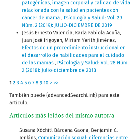
patogénicas, imagen corporal y calidad de vida
relacionada con la salud en pacientes con
cáncer de mama
,
Psicología y Salud: Vol. 29
Núm. 2 (2019): JULIO-DICIEMBRE DE 2019
Jesús Ernesto Valencia, Karla Fabiola Acuña,
Juan José Irigoyen, Miriam Yerith Jiménez,
Efectos de un procedimiento instruccional en
el desarrollo de habilidades para el cuidado
de las mamas
,
Psicología y Salud: Vol. 28 Núm.
2 (2018): Julio-diciembre de 2018
1
2
3
4
5
6
7
8
9
10
>
>>
También puede {advancedSearchLink} para este
artículo.
Artículos más leídos del mismo autor/a
Susana Xóchitl Bárcena Gaona, Benjamin C.
Jenkins,
Comunicación sexual: diferencias entre