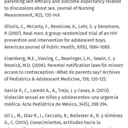
parenting self-efficacy and outcome expectancy related
to discussions about sex. Journal of Nursing
Measurement, 9(2), 135-149.
Dilorio, C., McCarty, F., Resnicow, K., Lehr, S. y Denzmore,
P. (2007). Real men: A group-randomized trial of an HIV
prevention and intervention for adolescent boys.
American Journal of Public Health, 97(6), 1084-1089.
Eisenberg, M.E., Sieving, C., Bearinger, L.H., Swain, C. y
Resnick, M.D. (2006). Parental notification laws for minors’
access to contraception –What do parents say? Archives
of Pediatrics & Adolescent Medicine, 159, 120-125.
García P., C., Loredo A., A., Trejo, J. y Casas, A. (2013).
Violación sexual en niños y adolescentes: una urgencia
médica. Acta Pediátrica de México, 34(5), 288-294.
Gil L., M., Díaz R., I., Ceccato, R., Ballester A., R. y Giménez
G., C. (2014). Conocimientos, actitudes hacia la