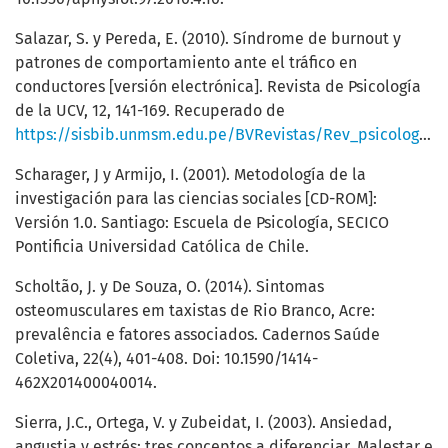
Salazar, S. y Pereda, E. (2010). Síndrome de burnout y
patrones de comportamiento ante el tráfico en
conductores [versión electrónica]. Revista de Psicología
de la UCV, 12, 141-169. Recuperado de
https://sisbib.unmsm.edu.pe/BVRevistas/Rev_psicologia_cv/v12_2010/pdf/a07.pdf
Scharager, J y Armijo, I. (2001). Metodología de la
investigación para las ciencias sociales [CD-ROM]:
Versión 1.0. Santiago: Escuela de Psicología, SECICO
Pontificia Universidad Católica de Chile.
Scholtão, J. y De Souza, O. (2014). Sintomas
osteomusculares em taxistas de Rio Branco, Acre:
prevalência e fatores associados. Cadernos Saúde
Coletiva, 22(4), 401-408. Doi: 10.1590/1414-
462X201400040014.
Sierra, J.C., Ortega, V. y Zubeidat, I. (2003). Ansiedad,
angustia y estrés: tres conceptos a diferenciar. Malestar e