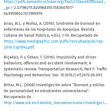
https://pdfs.semanticscholar.org/f3a5/c12eea92fff44ad2d
_ga
= 2.33196215.820968355.1583607077-
645959802.1572995919.
Arias, W.L. y Muñoz, A. (2016). Síndrome de burnout en
enfermeras de los hospitales de Arequipa. Revista
Cubana de Salud Pública, 42(4), 1-19. Recuperado de
https://www.medigraphic.com/pdfs/revcubsalpub/csp-
2016/csp164j.pdf
.
Biçaksiz, P. y Özkan, T. (2016). Impulsivity and driver
behaviors, offences and accident involvement: A
systematic review. Transportation Research, Part F: Traffic
Psychology and Behaviour. Doi: 10.1016/j.trf.2015.06.001.
Bittar, M.C. (2008) Investigación sobre “Burnout y estilos
de personalidad en estudiantes universitarios”.
Recuperado de
http://www.uib.es/catedra_iberoamericana/investigaciones/documentos/bittar/bittar