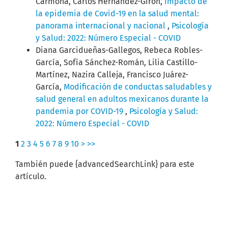
Carmona, Carlos Hernández-Girón,
Impacto de
la epidemia de Covid-19 en la salud mental:
panorama internacional y nacional
,
Psicología
y Salud: 2022: Número Especial - COVID
Diana Garcidueñas-Gallegos, Rebeca Robles-
García, Sofía Sánchez-Román, Lilia Castillo-
Martínez, Nazira Calleja, Francisco Juárez-
García,
Modificación de conductas saludables y
salud general en adultos mexicanos durante la
pandemia por COVID-19
,
Psicología y Salud:
2022: Número Especial - COVID
1
2
3
4
5
6
7
8
9
10
>
>>
También puede {advancedSearchLink} para este
artículo.