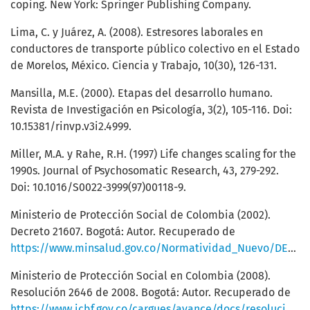
coping. New York: Springer Publishing Company.
Lima, C. y Juárez, A. (2008). Estresores laborales en
conductores de transporte público colectivo en el Estado
de Morelos, México. Ciencia y Trabajo, 10(30), 126-131.
Mansilla, M.E. (2000). Etapas del desarrollo humano.
Revista de Investigación en Psicología, 3(2), 105-116. Doi:
10.15381/rinvp.v3i2.4999.
Miller, M.A. y Rahe, R.H. (1997) Life changes scaling for the
1990s. Journal of Psychosomatic Research, 43, 279-292.
Doi: 10.1016/S0022-3999(97)00118-9.
Ministerio de Protección Social de Colombia (2002).
Decreto 21607. Bogotá: Autor. Recuperado de
https://www.minsalud.gov.co/Normatividad_Nuevo/DECRETO%201607%20DE%202002.pdf
Ministerio de Protección Social en Colombia (2008).
Resolución 2646 de 2008. Bogotá: Autor. Recuperado de
https://www.icbf.gov.co/cargues/avance/docs/resolucion_minproteccion_2646_2008.htm