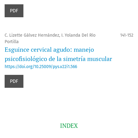
PDF
C. Lizette Gálvez Hernández, I. Yolanda Del Río
141-152
Portilla
Esguince cervical agudo: manejo
psicofisiológico de la simetría muscular
https://doi.org/10.25009/pys.v22i1.566
PDF
INDEX