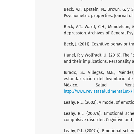
Beck, A.T., Epstein, N., Brown, G. y 
Psychometric properties. Journal of 
Beck, A.T., Ward, C.H., Mendelson, 
depression. Archives of General Psych
Beck, J. (2011). Cognitive behavior 
Hanel, P. y Wolfradt, U. (2016). The 
and their implications. Personality a
Jurado, S., Villegas, M.E., Ménde
estandarización del Inventario d
México. Salud Men
http://www.revistasaludmental.mx/
Leahy, R.L. (2002). A model of emotio
Leahy, R.L. (2007a). Emotional s
compulsive disorder. Cognitive and B
Leahy, R.L. (2007b). Emotional sche