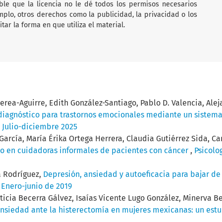
ble que la licencia no le dé todos los permisos necesarios
mplo, otros derechos como la publicidad, la privacidad o los
ar la forma en que utiliza el material.
ea-Aguirre, Edith González-Santiago, Pablo D. Valencia, Aleja
diagnóstico para trastornos emocionales mediante un sistema
: Julio-diciembre 2025
García, María Érika Ortega Herrera, Claudia Gutiérrez Sida, Ca
vo en cuidadoras informales de pacientes con cáncer
,
Psicolog
a Rodríguez,
Depresión, ansiedad y autoeficacia para bajar de
: Enero-junio de 2019
icia Becerra Gálvez, Isaías Vicente Lugo González, Minerva Be
ansiedad ante la histerectomía en mujeres mexicanas: un es