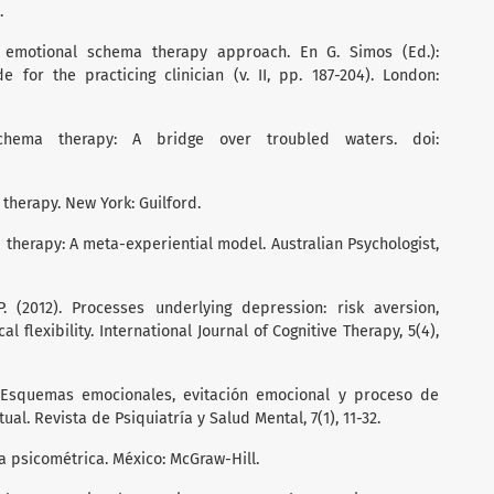
.
An emotional schema therapy approach. En G. Simos (Ed.):
e for the practicing clinician (v. II, pp. 187-204). London:
schema therapy: A bridge over troubled waters. doi:
 therapy. New York: Guilford.
 therapy: A meta-experiential model. Australian Psychologist,
P. (2012). Processes underlying depression: risk aversion,
 flexibility. International Journal of Cognitive Therapy, 5(4),
. Esquemas emocionales, evitación emocional y proceso de
al. Revista de Psiquiatría y Salud Mental, 7(1), 11-32.
ría psicométrica. México: McGraw-Hill.