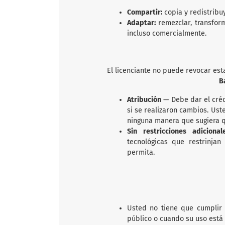
Compartir:
copia y redistribu
Adaptar:
remezclar, transfor
incluso comercialmente.
El licenciante no puede revocar est
B
Atribución
— Debe dar el créd
si se realizaron cambios. Us
ninguna manera que sugiera qu
Sin restricciones adicion
tecnológicas que restrinjan
permita.
Usted no tiene que cumplir 
público o cuando su uso está 