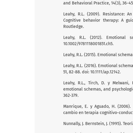
and Behavioral Practice, 14(3), 36-45
Leahy, R.L. (2009). Resistance: 
Cognitive behavior therapy: A guid
Routledge.
Leahy, R.L. (2012). Emotional 
10.1002/9781118001851.ch5.
Leahy, R.L. (2015). Emotional schema
Leahy, R.L. (2016). Emotional schema
51, 82-88. doi: 10.1111/ap.12142.
Leahy, R.L., Tirch, D. y Melwani, 
emotional schemas, and psychological
362-379.
Manrique, E. y Aguado, H. (2006)
cambio en terapia cognitivo-conductu
Nunnally, J. Bernstein, J. (1995). Teo