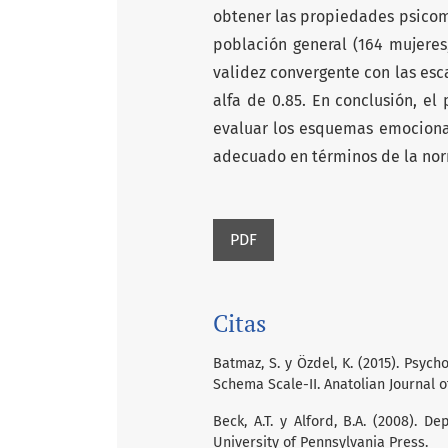
obtener las propiedades psicomé
población general (164 mujeres
validez convergente con las esc
alfa de 0.85. En conclusión, el
evaluar los esquemas emocional
adecuado en términos de la nor
PDF
Citas
Batmaz, S. y Özdel, K. (2015). Psyc
Schema Scale-II. Anatolian Journal of
Beck, A.T. y Alford, B.A. (2008). D
University of Pennsylvania Press.