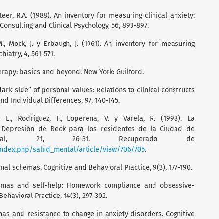
Steer, R.A. (1988). An inventory for measuring clinical anxiety:
Consulting and Clinical Psychology, 56, 893-897.
M., Mock, J. y Erbaugh, J. (1961). An inventory for measuring
iatry, 4, 561-571.
therapy: basics and beyond. New York: Guilford.
“dark side” of personal values: Relations to clinical constructs
nd Individual Differences, 97, 140-145.
z, L., Rodríguez, F., Loperena, V. y Varela, R. (1998). La
e Depresión de Beck para los residentes de la Ciudad de
tal, 21, 26-31. Recuperado de
index.php/salud_mental/article/view/706/705
.
nal schemas. Cognitive and Behavioral Practice, 9(3), 177-190.
chemas and self-help: Homework compliance and obsessive-
ehavioral Practice, 14(3), 297-302.
mas and resistance to change in anxiety disorders. Cognitive