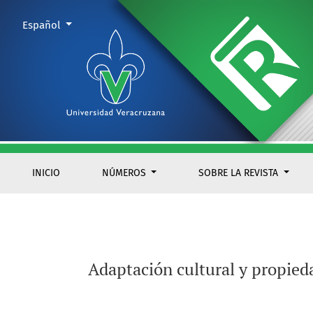
Adaptación cultural y propiedades psicométricas de la Esca
Cambiar el idioma. El actual es:
Español
INICIO
NÚMEROS
SOBRE LA REVISTA
Adaptación cultural y propied