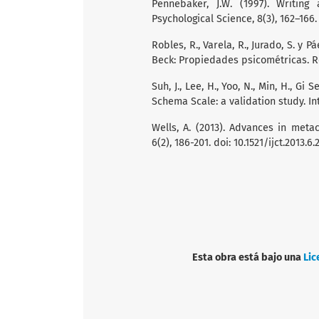
Pennebaker, J.W. (1997). Writin
Psychological Science, 8(3), 162–166.
Robles, R., Varela, R., Jurado, S. y 
Beck: Propiedades psicométricas. Re
Suh, J., Lee, H., Yoo, N., Min, H., Gi
Schema Scale: a validation study. Int
Wells, A. (2013). Advances in metac
6(2), 186-201. doi: 10.1521/ijct.2013.6.2
Esta obra está bajo una
Lic