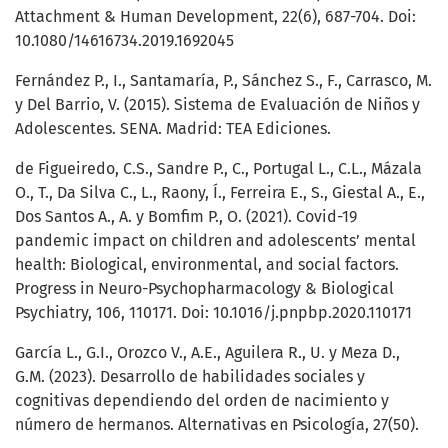
Attachment & Human Development, 22(6), 687-704. Doi:
10.1080/14616734.2019.1692045
Fernández P., I., Santamaría, P., Sánchez S., F., Carrasco, M.
y Del Barrio, V. (2015). Sistema de Evaluación de Niños y
Adolescentes. SENA. Madrid: TEA Ediciones.
de Figueiredo, C.S., Sandre P., C., Portugal L., C.L., Mázala
O., T., Da Silva C., L., Raony, Í., Ferreira E., S., Giestal A., E.,
Dos Santos A., A. y Bomfim P., O. (2021). Covid-19
pandemic impact on children and adolescents’ mental
health: Biological, environmental, and social factors.
Progress in Neuro-Psychopharmacology & Biological
Psychiatry, 106, 110171. Doi: 10.1016/j.pnpbp.2020.110171
García L., G.I., Orozco V., A.E., Aguilera R., U. y Meza D.,
G.M. (2023). Desarrollo de habilidades sociales y
cognitivas dependiendo del orden de nacimiento y
número de hermanos. Alternativas en Psicología, 27(50).