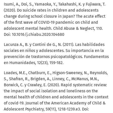
Isumi, A., Doi, S., Yamaoka, Y., Takahashi, K. y Fujiwara, T.
(2020). Do suicide rates in children and adolescents
change during school closure in Japan? The acute effect
of the first wave of COVID-19 pandemic on child and
adolescent mental health. Child Abuse & Neglect, 110.
Doi: 10.1016/j.chiabu.2020.104680
Lacunza A., B. y Contini de G., N. (2011). Las habilidades
sociales en niños y adolescentes. Su importancia en la
prevención de trastornos psicopatológicos. Fundamentos
en Humanidades, 12(23), 159-182.
Loades, M.E., Chatburn, E., Higson-Sweeney, N., Reynolds,
S., Shafran, R., Brigden, A., Linney, C., McManus, M.N.,
Borwick, C. y Crawley, E. (2020). Rapid systematic review:
the impact of social isolation and loneliness on the
mental health of children and adolescents in the context
of covid-19. Journal of the American Academy of Child &
Adolescent Psychiatry, 59(11), 1218-1239.e3. Doi: