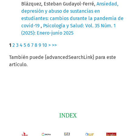
Blázquez, Esteban Gudayol-Ferré,
Ansiedad,
depresión y abuso de sustancias en
estudiantes: cambios durante la pandemia de
covid-19
,
Psicología y Salud: Vol. 35 Núm. 1
(2025): Enero-junio 2025
1
2
3
4
5
6
7
8
9
10
>
>>
También puede {advancedSearchLink} para este
artículo.
INDEX