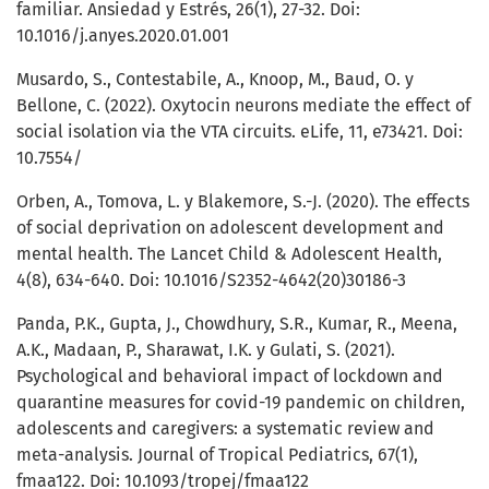
familiar. Ansiedad y Estrés, 26(1), 27-32. Doi:
10.1016/j.anyes.2020.01.001
Musardo, S., Contestabile, A., Knoop, M., Baud, O. y
Bellone, C. (2022). Oxytocin neurons mediate the effect of
social isolation via the VTA circuits. eLife, 11, e73421. Doi:
10.7554/
Orben, A., Tomova, L. y Blakemore, S.-J. (2020). The effects
of social deprivation on adolescent development and
mental health. The Lancet Child & Adolescent Health,
4(8), 634-640. Doi: 10.1016/S2352-4642(20)30186-3
Panda, P.K., Gupta, J., Chowdhury, S.R., Kumar, R., Meena,
A.K., Madaan, P., Sharawat, I.K. y Gulati, S. (2021).
Psychological and behavioral impact of lockdown and
quarantine measures for covid-19 pandemic on children,
adolescents and caregivers: a systematic review and
meta-analysis. Journal of Tropical Pediatrics, 67(1),
fmaa122. Doi: 10.1093/tropej/fmaa122