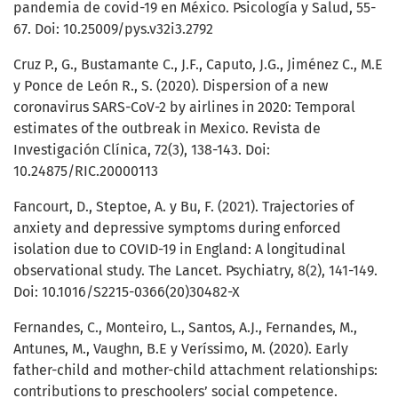
pandemia de covid-19 en México. Psicología y Salud, 55-
67. Doi: 10.25009/pys.v32i3.2792
Cruz P., G., Bustamante C., J.F., Caputo, J.G., Jiménez C., M.E
y Ponce de León R., S. (2020). Dispersion of a new
coronavirus SARS-CoV-2 by airlines in 2020: Temporal
estimates of the outbreak in Mexico. Revista de
Investigación Clínica, 72(3), 138-143. Doi:
10.24875/RIC.20000113
Fancourt, D., Steptoe, A. y Bu, F. (2021). Trajectories of
anxiety and depressive symptoms during enforced
isolation due to COVID-19 in England: A longitudinal
observational study. The Lancet. Psychiatry, 8(2), 141-149.
Doi: 10.1016/S2215-0366(20)30482-X
Fernandes, C., Monteiro, L., Santos, A.J., Fernandes, M.,
Antunes, M., Vaughn, B.E y Veríssimo, M. (2020). Early
father-child and mother-child attachment relationships:
contributions to preschoolers’ social competence.