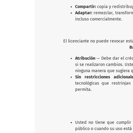
Compartir:
copia y redistribu
Adaptar:
remezclar, transfor
incluso comercialmente.
El licenciante no puede revocar est
B
Atribución
— Debe dar el créd
si se realizaron cambios. Us
ninguna manera que sugiera qu
Sin restricciones adicion
tecnológicas que restrinjan
permita.
Usted no tiene que cumplir 
público o cuando su uso está 