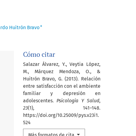
+
rdo Huitrón Bravo
Cómo citar
Salazar Álvarez, Y., Veytia López,
M., Márquez Mendoza, O., &
Huitrón Bravo, G. (2013). Relación
entre satisfacción con el ambiente
familiar y depresión en
adolescentes.
Psicología Y Salud
,
23
(1), 141–148.
https://doi.org/10.25009/pys.v23i1.
524
Más formatos de cita