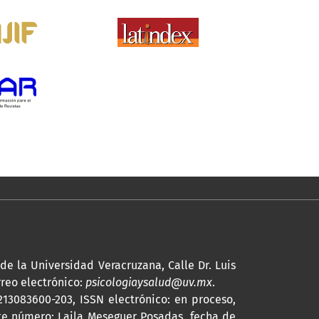
 de la Universidad Veracruzana, Calle Dr. Luis
rreo electrónico:
psicologiaysalud@uv.mx
.
2213083600-203,
ISSN
electrónico: en proceso,
ste número: Laila Meseguer Posadas, fecha de