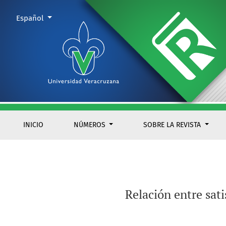
Relación entre satisfacción con el ambiente familiar y depre
Cambiar el idioma. El actual es:
Español
INICIO
NÚMEROS
SOBRE LA REVISTA
Relación entre sat