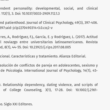
endent personality: developmental, social, and clinical
112(1), 3. Doi: 10.1037/0033-2909.112.1.3
nd patienthood. Journal of Clinical Psychology, 49(3), 397-406.
397::aid-jclp2270490314>3.0.co;2-v
rres, A., Rodríguez, F.J., García, E. y Rodríguez, L. (2017). Actitud
 noviazgo entre universitarios latinoamericanos. Revista
 8(1), 44-55. Doi: 10.23923/j.rips.2017.08.005
ional. Características y tratamiento. Alianza Editorial.
 Resolución de conflictos de pareja en adolescentes, sexismo y
 Psicologia. International Journal of Psychology, 14(1), 45-
). Relationship dependency, dating violence, and scripts of
of College Counseling, 3(1), 17-28. Doi: 10.1002/j.2161-
o. Siglo XXI Editores.