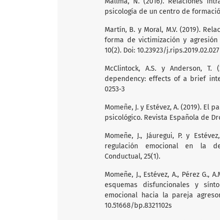
Mallma, N. (2016). Relaciones in
psicología de un centro de formación
Martín, B. y Moral, M.V. (2019). Re
forma de victimización y agresión
10(2). Doi: 10.23923/j.rips.2019.02.027
McClintock, A.S. y Anderson, T. 
dependency: effects of a brief inter
0253-3
Momeñe, J. y Estévez, A. (2019). El 
psicológico. Revista Española de Dr
Momeñe, J., Jáuregui, P. y Estévez
regulación emocional en la dep
Conductual, 25(1).
Momeñe, J., Estévez, A., Pérez G., A.
esquemas disfuncionales y sínt
emocional hacia la pareja agresora
10.51668/bp.8321102s