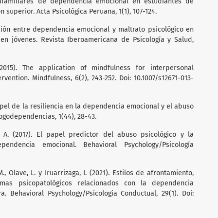
trafamiliares de dependencia emocional en estudiantes de
 superior. Acta Psicológica Peruana, 1(1), 107-124.
lación entre dependencia emocional y maltrato psicológico en
 en jóvenes. Revista Iberoamericana de Psicología y Salud,
(2015). The application of mindfulness for interpersonal
vention. Mindfulness, 6(2), 243-252. Doi: 10.1007/s12671-013-
papel de la resiliencia en la dependencia emocional y el abuso
ogodependencias, 1(44), 28-43.
, A. (2017). El papel predictor del abuso psicológico y la
endencia emocional. Behavioral Psychology/Psicología
M., Olave, L. y Iruarrizaga, I. (2021). Estilos de afrontamiento,
omas psicopatológicos relacionados con la dependencia
. Behavioral Psychology/Psicologia Conductual, 29(1). Doi: