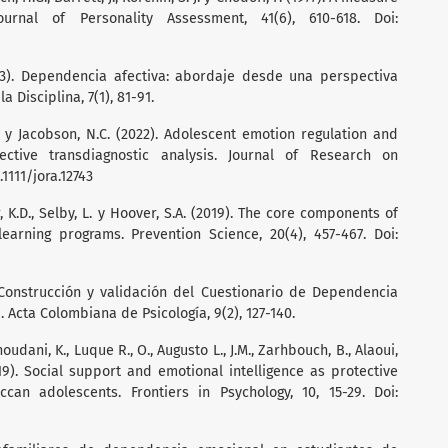
urnal of Personality Assessment, 41(6), 610-618. Doi:
013). Dependencia afectiva: abordaje desde una perspectiva
 Disciplina, 7(1), 81-91.
.A. y Jacobson, N.C. (2022). Adolescent emotion regulation and
ective transdiagnostic analysis. Journal of Research on
.1111/jora.12743
, K.D., Selby, L. y Hoover, S.A. (2019). The core components of
earning programs. Prevention Science, 20(4), 457-467. Doi:
 Construcción y validación del Cuestionario de Dependencia
Acta Colombiana de Psicología, 9(2), 127-140.
oudani, K., Luque R., O., Augusto L., J.M., Zarhbouch, B., Alaoui,
019). Social support and emotional intelligence as protective
can adolescents. Frontiers in Psychology, 10, 15-29. Doi: