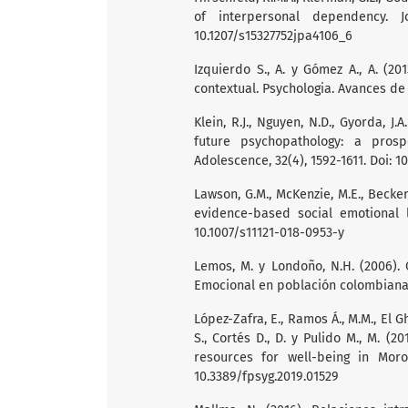
of interpersonal dependency. Jo
10.1207/s15327752jpa4106_6
Izquierdo S., A. y Gómez A., A. (2
contextual. Psychologia. Avances de la
Klein, R.J., Nguyen, N.D., Gyorda, J
future psychopathology: a prosp
Adolescence, 32(4), 1592-1611. Doi: 10
Lawson, G.M., McKenzie, M.E., Becker
evidence-based social emotional l
10.1007/s11121-018-0953-y
Lemos, M. y Londoño, N.H. (2006).
Emocional en población colombiana. 
López-Zafra, E., Ramos Á., M.M., El Gh
S., Cortés D., D. y Pulido M., M. (2
resources for well-being in Moroc
10.3389/fpsyg.2019.01529