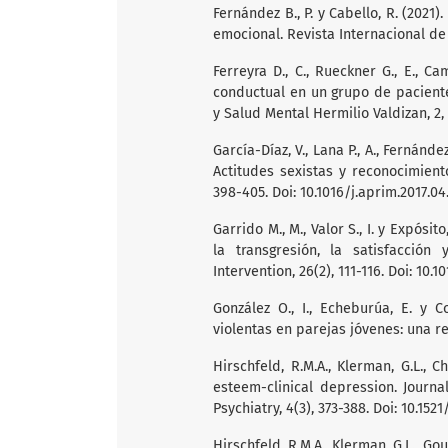
Fernández B., P. y Cabello, R. (202
emocional. Revista Internacional de 
Ferreyra D., C., Rueckner G., E., Ca
conductual en un grupo de paciente
y Salud Mental Hermilio Valdizan, 2,
García-Díaz, V., Lana P., A., Fernández 
Actitudes sexistas y reconocimient
398-405. Doi: 10.1016/j.aprim.2017.04
Garrido M., M., Valor S., I. y Expósi
la transgresión, la satisfacció
Intervention, 26(2), 111-116. Doi: 10.1
González O., I., Echeburúa, E. y Co
violentas en parejas jóvenes: una rev
Hirschfeld, R.M.A., Klerman, G.L., Ch
esteem-clinical depression. Journ
Psychiatry, 4(3), 373-388. Doi: 10.1521
Hirschfeld, R.M.A., Klerman, G.L., Gouc