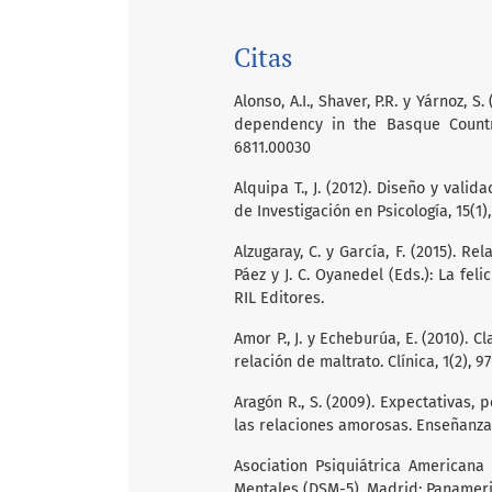
Citas
Alonso, A.I., Shaver, P.R. y Yárnoz, 
dependency in the Basque Country.
6811.00030
Alquipa T., J. (2012). Diseño y vali
de Investigación en Psicología, 15(1),
Alzugaray, C. y García, F. (2015). Re
Páez y J. C. Oyanedel (Eds.): La fel
RIL Editores.
Amor P., J. y Echeburúa, E. (2010). 
relación de maltrato. Clínica, 1(2), 
Aragón R., S. (2009). Expectativas,
las relaciones amorosas. Enseñanza e
Asociation Psiquiátrica Americana 
Mentales (DSM-5). Madrid: Panamer