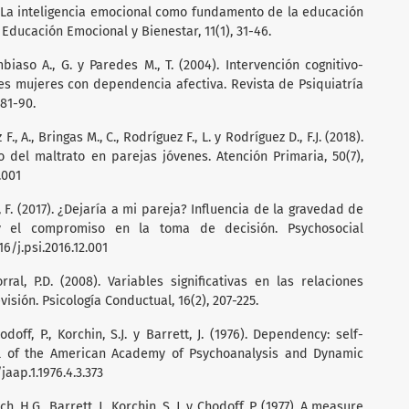
1). La inteligencia emocional como fundamento de la educación
Educación Emocional y Bienestar, 11(1), 31-46.
mbiaso A., G. y Paredes M., T. (2004). Intervención cognitivo-
s mujeres con dependencia afectiva. Revista de Psiquiatría
 81-90.
F., A., Bringas M., C., Rodríguez F., L. y Rodríguez D., F.J. (2018).
o del maltrato en parejas jóvenes. Atención Primaria, 50(7),
.001
to, F. (2017). ¿Dejaría a mi pareja? Influencia de la gravedad de
n y el compromiso en la toma de decisión. Psychosocial
016/j.psi.2016.12.001
rral, P.D. (2008). Variables significativas en las relaciones
isión. Psicología Conductual, 16(2), 207-225.
odoff, P., Korchin, S.J. y Barrett, J. (1976). Dependency: self-
al of the American Academy of Psychoanalysis and Dynamic
/jaap.1.1976.4.3.373
h, H.G., Barrett, J., Korchin, S. J. y Chodoff, P. (1977). A measure