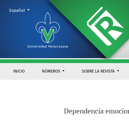
Dependencia emocional y su relación con el autoengaño y los
Cambiar el idioma. El actual es:
Español
INICIO
NÚMEROS
SOBRE LA REVISTA
Dependencia emociona