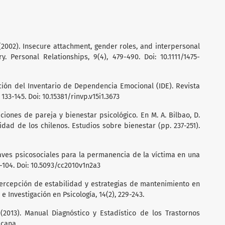
S. (2002). Insecure attachment, gender roles, and interpersonal
 Personal Relationships, 9(4), 479-490. Doi: 10.1111/1475-
dación del Inventario de Dependencia Emocional (IDE). Revista
 133-145. Doi: 10.15381/rinvp.v15i1.3673
laciones de pareja y bienestar psicológico. En M. A. Bilbao, D.
icidad de los chilenos. Estudios sobre bienestar (pp. 237-251).
Claves psicosociales para la permanencia de la víctima en una
97-104. Doi: 10.5093/cc2010v1n2a3
 percepción de estabilidad y estrategias de mantenimiento en
 Investigación en Psicología, 14(2), 229-243.
(2013). Manual Diagnóstico y Estadístico de los Trastornos
icana.