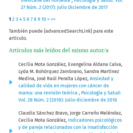
mexicana del noroeste
,
Psicología y Salud: Vol.
27 Núm. 2 (2017): Julio Diciembre de 2017
1
2
3
4
5
6
7
8
9
10
>
>>
También puede {advancedSearchLink} para este
artículo.
Artículos más leídos del mismo autor/a
Cecilia Mota González, Evangelina Aldana Calva,
Lyda M. Bohórquez Zambrano, Sandra Martínez
Medina, José Raúl Peralta López,
Ansiedad y
calidad de vida en mujeres con cáncer de
mama: una revisión teórica
,
Psicología y Salud:
Vol. 28 Núm. 2 (2018): Julio-diciembre de 2018
Claudia Sánchez Bravo, Jorge Carreño Meléndez,
Cecilia Mota González,
Indicadores psicológicos
y de pareja relacionados con la insatisfacción