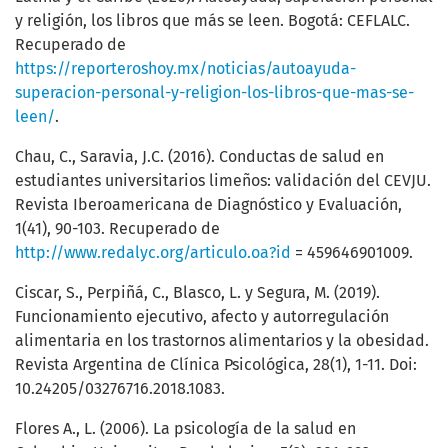
y religión, los libros que más se leen. Bogotá: CEFLALC.
Recuperado de
https://reporteroshoy.mx/noticias/autoayuda-
superacion-personal-y-religion-los-libros-que-mas-se-
leen/
.
Chau, C., Saravia, J.C. (2016). Conductas de salud en
estudiantes universitarios limeños: validación del CEVJU.
Revista Iberoamericana de Diagnóstico y Evaluación,
1(41), 90-103. Recuperado de
http://www.redalyc.org/articulo.oa?id
= 459646901009.
Ciscar, S., Perpiñá, C., Blasco, L. y Segura, M. (2019).
Funcionamiento ejecutivo, afecto y autorregulación
alimentaria en los trastornos alimentarios y la obesidad.
Revista Argentina de Clínica Psicológica, 28(1), 1-11. Doi:
10.24205/03276716.2018.1083.
Flores A., L. (2006). La psicología de la salud en