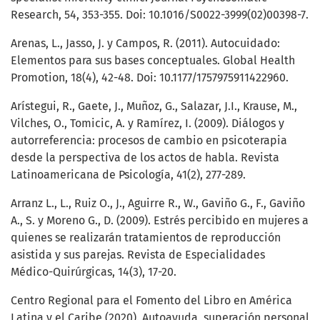
Research, 54, 353-355. Doi: 10.1016/S0022-3999(02)00398-7.
Arenas, L., Jasso, J. y Campos, R. (2011). Autocuidado:
Elementos para sus bases conceptuales. Global Health
Promotion, 18(4), 42-48. Doi: 10.1177/1757975911422960.
Arístegui, R., Gaete, J., Muñoz, G., Salazar, J.I., Krause, M.,
Vilches, O., Tomicic, A. y Ramírez, I. (2009). Diálogos y
autorreferencia: procesos de cambio en psicoterapia
desde la perspectiva de los actos de habla. Revista
Latinoamericana de Psicología, 41(2), 277-289.
Arranz L., L., Ruiz O., J., Aguirre R., W., Gaviño G., F., Gaviño
A., S. y Moreno G., D. (2009). Estrés percibido en mujeres a
quienes se realizarán tratamientos de reproducción
asistida y sus parejas. Revista de Especialidades
Médico-Quirúrgicas, 14(3), 17-20.
Centro Regional para el Fomento del Libro en América
Latina y el Caribe (2020). Autoayuda, superación personal