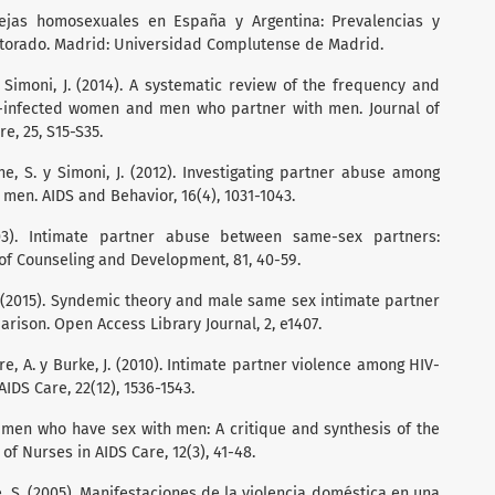
rejas homosexuales en España y Argentina: Prevalencias y
ctorado. Madrid: Universidad Complutense de Madrid.
y Simoni, J. (2014). A systematic review of the frequency and
V-infected women and men who partner with men. Journal of
e, 25, S15-S35.
ine, S. y Simoni, J. (2012). Investigating partner abuse among
men. AIDS and Behavior, 16(4), 1031-1043.
003). Intimate partner abuse between same-sex partners:
 of Counseling and Development, 81, 40-59.
P.J. (2015). Syndemic theory and male same sex intimate partner
ison. Open Access Library Journal, 2, e1407.
re, A. y Burke, J. (2010). Intimate partner violence among HIV-
AIDS Care, 22(12), 1536-1543.
in men who have sex with men: A critique and synthesis of the
 of Nurses in AIDS Care, 12(3), 41-48.
vé, S. (2005). Manifestaciones de la violencia doméstica en una