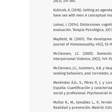
20(3), 374-384.
Kubicek, K. (2018). Setting an age
have sex with men: A conceptual mod
Loinaz, I. (2014). Distorsiones cogn
evaluación. Terapia Psicológica, 32(1)
Mayfield, W. (2001). The developme
Journal of Homosexuality, 41(2), 53-7
McClennen, J.C. (2005). Domest
Interpersonal Violence, 20(2), 149-15
McClennen, J.C., Summers, A.B. y Vau
seeking behaviors, and correlates. J
Menéndez Á.D., S., Pérez P., J. y Lo
España: Cuantificación y caracteriza
social y profesional. Psychosocial In
Muñoz R., M., González L., P., Ferná
Realidad y prevención. Madrid: Edi