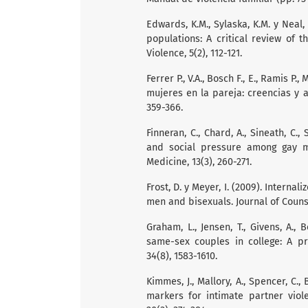
Edwards, K.M., Sylaska, K.M. y Neal,
populations: A critical review of 
Violence, 5(2), 112-121.
Ferrer P., V.A., Bosch F., E., Ramis P.,
mujeres en la pareja: creencias y a
359-366.
Finneran, C., Chard, A., Sineath, C.,
and social pressure among gay me
Medicine, 13(3), 260-271.
Frost, D. y Meyer, I. (2009). Intern
men and bisexuals. Journal of Counse
Graham, L., Jensen, T., Givens, A.,
same-sex couples in college: A pro
34(8), 1583-1610.
Kimmes, J., Mallory, A., Spencer, C., 
markers for intimate partner viol