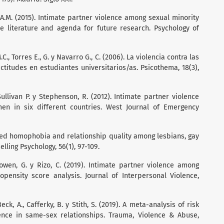
 A.M. (2015). Intimate partner violence among sexual minority
the literature and agenda for future research. Psychology of
 M.C., Torres E., G. y Navarro G., C. (2006). La violencia contra las
ctitudes en estudiantes universitarios/as. Psicothema, 18(3),
 Sullivan P. y Stephenson, R. (2012). Intimate partner violence
n in six different countries. West Journal of Emergency
alized homophobia and relationship quality among lesbians, gay
lling Psychology, 56(1), 97-109.
 Bowen, G. y Rizo, C. (2019). Intimate partner violence among
pensity score analysis. Journal of Interpersonal Violence,
Beck, A., Cafferky, B. y Stith, S. (2019). A meta-analysis of risk
ence in same-sex relationships. Trauma, Violence & Abuse,