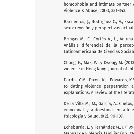
homophobia and intimate partner vi
Violence & Abuse, 20(3), 331-343.
Barrientos, J., Rodríguez C., A., Esc
sexo: revisión y perspectivas actuale
Bringas M., C., Cortés A., L., Antuña 
Análisis diferencial de la perce
Latinoamericana de Ciencias Sociales
Chong, E., Mak, W. y Kwong, M. (201
violence in Hong Kong. Journal of Int
Dardis, C.M., Dixon, K.J., Edwards, K
to dating violence perpetration
explanations: A review of the literat
De la Villa M., M., García, A., Cueto
emocional y autoestima en adole
Psicología y Salud, 8(2), 96-107.
Echeburúa, E. y Fernández M., J. (19
Manual de violencia familiar (pp. 73-