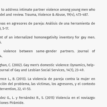
nda to address intimate partner violence among young men who
el and review. Trauma, Violence & Abuse, 19(4), 473-487.
itivas en agresores de pareja: Análisis de una herramienta de
, 5-17.
nt of an internalized homonegativity inventory for gay men.
6.
ic violence between same-gender partners. Journal of
4.
ghan, C. (2002). Gay men's domestic violence: Dynamics, help-
ournal of Gay and Lesbian Social Services, 14(1), 23-49.
rence L., B. (2013). La violencia de pareja contra la mujer en
ción del problema, las víctimas, los agresores, y el contexto
tervention, 22, 41-53.
ndez G., L. y Fernández R., S. (2015) Violencia en el noviazgo:
ciones Pirámide.