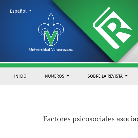
Factores psicosociales asociados con violencia de pareja e
Cambiar el idioma. El actual es:
Español
INICIO
NÚMEROS
SOBRE LA REVISTA
Factores psicosociales asoci