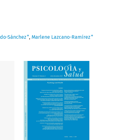
+
+
ado-Sánchez
Marlene Lazcano-Ramírez