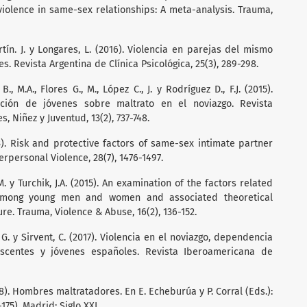
olence in same-sex relationships: A meta-analysis. Trauma,
artín. J. y Longares, L. (2016). Violencia en parejas del mismo
s. Revista Argentina de Clínica Psicológica, 25(3), 289-298.
B., M.A., Flores G., M., López C., J. y Rodríguez D., F.J. (2015).
pción de jóvenes sobre maltrato en el noviazgo. Revista
, Niñez y Juventud, 13(2), 737-748.
3). Risk and protective factors of same-sex intimate partner
erpersonal Violence, 28(7), 1476-1497.
.M. y Turchik, J.A. (2015). An examination of the factors related
 among young men and women and associated theoretical
ure. Trauma, Violence & Abuse, 16(2), 136-152.
s, G. y Sirvent, C. (2017). Violencia en el noviazgo, dependencia
scentes y jóvenes españoles. Revista Iberoamericana de
98). Hombres maltratadores. En E. Echeburúa y P. Corral (Eds.):
175). Madrid: Siglo XXI.