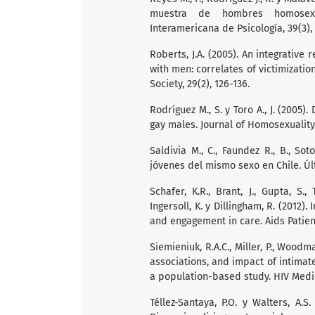
muestra de hombres homosexua
Interamericana de Psicología, 39(3),
Roberts, J.A. (2005). An integrativ
with men: correlates of victimizat
Society, 29(2), 126-136.
Rodríguez M., S. y Toro A., J. (2005
gay males. Journal of Homosexuality, 
Saldivia M., C., Faundez R., B., Sot
jóvenes del mismo sexo en Chile. Úl
Schafer, K.R., Brant, J., Gupta, S.,
Ingersoll, K. y Dillingham, R. (2012
and engagement in care. Aids Patien
Siemieniuk, R.A.C., Miller, P., Woodman
associations, and impact of intima
a population-based study. HIV Medic
Téllez-Santaya, P.O. y Walters, A.S