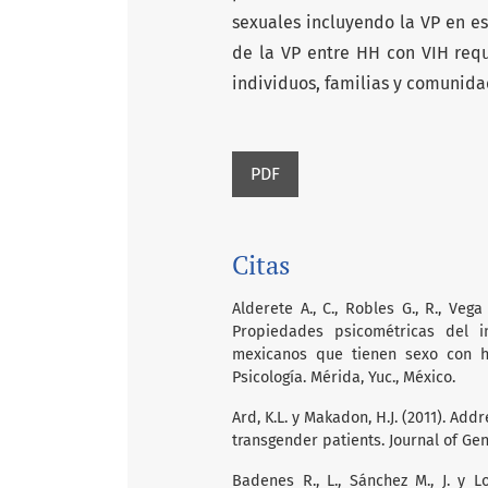
sexuales incluyendo la VP en e
de la VP entre HH con VIH requ
individuos, familias y comunida
PDF
Citas
Alderete A., C., Robles G., R., Vega 
Propiedades psicométricas del i
mexicanos que tienen sexo con h
Psicología. Mérida, Yuc., México.
Ard, K.L. y Makadon, H.J. (2011). Add
transgender patients. Journal of Gen
Badenes R., L., Sánchez M., J. y L