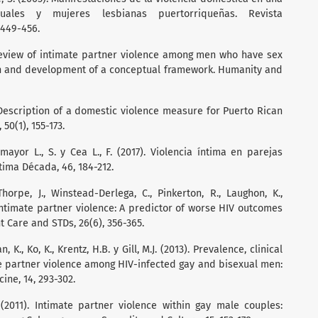
les y mujeres lesbianas puertorriqueñas. Revista
 449-456.
e review of intimate partner violence among men who have sex
ion and development of a conceptual framework. Humanity and
). Description of a domestic violence measure for Puerto Rican
50(1), 155-173.
omayor L., S. y Cea L., F. (2017). Violencia íntima en parejas
tima Década, 46, 184-212.
 Thorpe, J., Winstead-Derlega, C., Pinkerton, R., Laughon, K.,
). Intimate partner violence: A predictor of worse HIV outcomes
t Care and STDs, 26(6), 356-365.
, K., Ko, K., Krentz, H.B. y Gill, M.J. (2013). Prevalence, clinical
te partner violence among HIV-infected gay and bisexual men:
ine, 14, 293-302.
. (2011). Intimate partner violence within gay male couples: