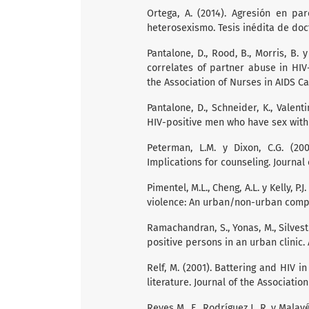
Ortega, A. (2014). Agresión en pa
heterosexismo. Tesis inédita de do
Pantalone, D., Rood, B., Morris, B. 
correlates of partner abuse in HI
the Association of Nurses in AIDS Car
Pantalone, D., Schneider, K., Valent
HIV-positive men who have sex with 
Peterman, L.M. y Dixon, C.G. (2
Implications for counseling. Journal
Pimentel, M.L., Cheng, A.L. y Kelly, 
violence: An urban/non-urban compar
Ramachandran, S., Yonas, M., Silvest
positive persons in an urban clinic. 
Relf, M. (2001). Battering and HIV 
literature. Journal of the Association
Reyes M., F., Rodríguez J., R. y Mala