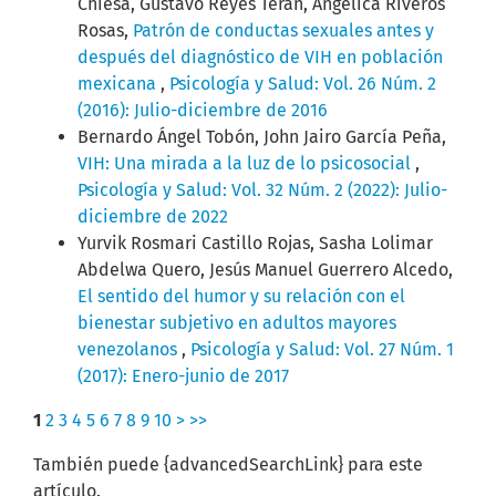
Chiesa, Gustavo Reyes Terán, Angélica Riveros
Rosas,
Patrón de conductas sexuales antes y
después del diagnóstico de VIH en población
mexicana
,
Psicología y Salud: Vol. 26 Núm. 2
(2016): Julio-diciembre de 2016
Bernardo Ángel Tobón, John Jairo García Peña,
VIH: Una mirada a la luz de lo psicosocial
,
Psicología y Salud: Vol. 32 Núm. 2 (2022): Julio-
diciembre de 2022
Yurvik Rosmari Castillo Rojas, Sasha Lolimar
Abdelwa Quero, Jesús Manuel Guerrero Alcedo,
El sentido del humor y su relación con el
bienestar subjetivo en adultos mayores
venezolanos
,
Psicología y Salud: Vol. 27 Núm. 1
(2017): Enero-junio de 2017
1
2
3
4
5
6
7
8
9
10
>
>>
También puede {advancedSearchLink} para este
artículo.