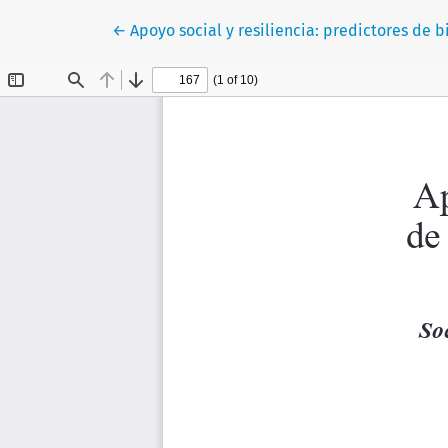
Volver a los detalles del artículo
←
Apoyo social y resiliencia: predictores de 