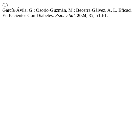
(1)
García-Ávila, G.; Osorio-Guzmán, M.; Becerra-Gálvez, A. L. Eficac
En Pacientes Con Diabetes.
Psic. y Sal.
2024
,
35
, 51-61.