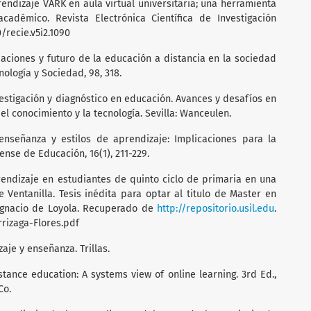
aprendizaje VARK en aula virtual universitaria; una herramienta
adémico. Revista Electrónica Científica de Investigación
0/recie.v5i2.1090
diaciones y futuro de la educación a distancia en la sociedad
nología y Sociedad, 98, 318.
vestigación y diagnóstico en educación. Avances y desafíos en
del conocimiento y la tecnología. Sevilla: Wanceulen.
 enseñanza y estilos de aprendizaje: Implicaciones para la
nse de Educación, 16(1), 211-229.
 aprendizaje en estudiantes de quinto ciclo de primaria en una
e Ventanilla. Tesis inédita para optar al titulo de Master en
Ignacio de Loyola. Recuperado de
http://repositorio.usil.edu
.
rizaga-Flores.pdf
zaje y enseñanza. Trillas.
istance education: A systems view of online learning. 3rd Ed.,
Co.