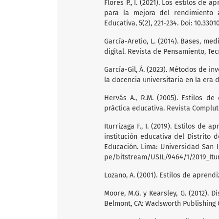
Flores P., I. (2021). Los estilos de 
para la mejora del rendimiento ac
Educativa, 5(2), 221-234. Doi: 10.3301
García-Aretio, L. (2014). Bases, me
digital. Revista de Pensamiento, Tec
García-Gil, Á. (2023). Métodos de in
la docencia universitaria en la era 
Hervás A., R.M. (2005). Estilos de
práctica educativa. Revista Complute
Iturrizaga F., I. (2019). Estilos de
institución educativa del Distrito d
Educación. Lima: Universidad San 
pe/bitstream/USIL/9464/1/2019_Itur
Lozano, A. (2001). Estilos de aprendi
Moore, M.G. y Kearsley, G. (2012). D
Belmont, CA: Wadsworth Publishing 