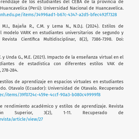
aprendizaje de los estudiantes del CEBA de la provincia de
 Huancavelica (Perú): Universidad Nacional de Huancavelica.
o.unh.edu.pe/items/34996ad1-b67c-4347-a2d5-bfec492f7328
, M.I., Bajaña R., C.M. y Lema N., N.D.J. (2024). Estilos de
l modelo VARK en estudiantes universitarios de segundo y
Revista Científica Multidisciplinar, 8(2), 7386-7398. Doi:
., F. y Unda G., M.E. (2021). Impacto de la enseñanza virtual en el
iantes de estadística con diferentes estilos VAK de
, 278-284.
s estilos de aprendizaje en espacios virtuales en estudiantes
ado. Otavalo (Ecuador): Universidad de Otavalo. Recuperado
u.ec/items/39f0724c-459e-4ccf-90a3-b080c49999f8
tre rendimiento académico y estilos de aprendizaje. Revista
ión Superior, 3(2), 1-11. Recuperado de
vista/article/view/27