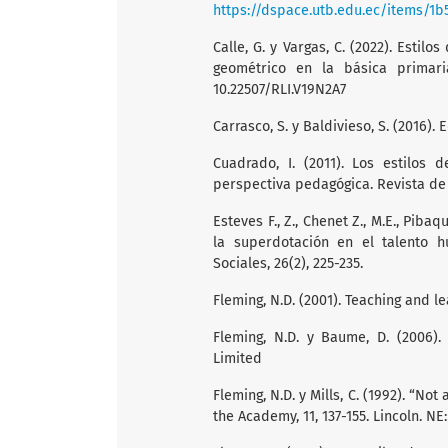
https://dspace.utb.edu.ec/items/1b
Calle, G. y Vargas, C. (2022). Estil
geométrico en la básica primaria.
10.22507/RLI.V19N2A7
Carrasco, S. y Baldivieso, S. (2016).
Cuadrado, I. (2011). Los estilos 
perspectiva pedagógica. Revista de I
Esteves F., Z., Chenet Z., M.E., Pibaq
la superdotación en el talento h
Sociales, 26(2), 225-235.
Fleming, N.D. (2001). Teaching and le
Fleming, N.D. y Baume, D. (2006)
Limited
Fleming, N.D. y Mills, C. (1992). “Not
the Academy, 11, 137-155. Lincoln. NE