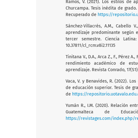
Ramos, V. (2021). Los estilos de 
Churcampa. Tesis inédita de grado.
Recuperado de
https://repositori
Sánchez-Villacrés, A.M., Cabello V.
aprendizaje predominante según e
tercer semestre. Ciencia Latina: 
10.37811/cl_rcm.v8i2.11135
Tinitana V., D.A., Arca Z., F., Pérez A
rendimiento académico de estud
aprendizaje. Revista Conrado, 17(S1)
Vaca, V. y Benavides, R. (2022). Lo
de educación superior. Tesis de gr
de
https://repositorio.uotavalo.ed
Yumán R., I.M. (2020). Relación en
Guatemalteca de Educac
https://revistages.com/index.php/re