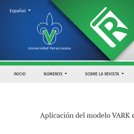
Aplicación del modelo VARK en estudiantes de posgrado, moda
Cambiar el idioma. El actual es:
Español
INICIO
NÚMEROS
SOBRE LA REVISTA
Aplicación del modelo VARK en