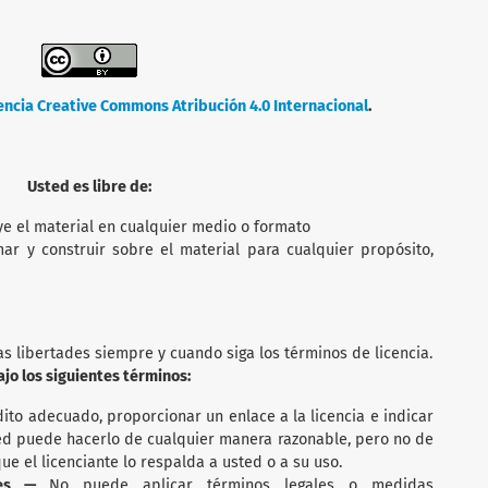
encia Creative Commons Atribución 4.0 Internacional
.
Usted es libre de:
ye el material en cualquier medio o formato
mar y construir sobre el material para cualquier propósito,
as libertades siempre y cuando siga los términos de licencia.
ajo los siguientes términos:
ito adecuado, proporcionar un enlace a la licencia e indicar
ted puede hacerlo de cualquier manera razonable, pero no de
e el licenciante lo respalda a usted o a su uso.
ales —
No puede aplicar términos legales o medidas