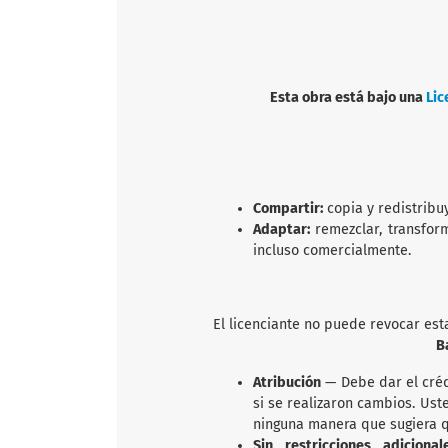
Esta obra está bajo una
Lic
Compartir:
copia y redistribu
Adaptar:
remezclar, transfor
incluso comercialmente.
El licenciante no puede revocar est
B
Atribución
— Debe dar el créd
si se realizaron cambios. Us
ninguna manera que sugiera qu
Sin restricciones adicion