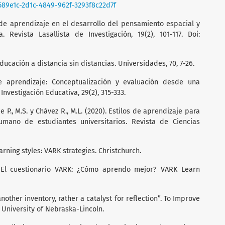
589e1c-2d1c-4849-962f-3293f8c22d7f
os de aprendizaje en el desarrollo del pensamiento espacial y
 Revista Lasallista de Investigación, 19(2), 101-117. Doi:
 Educación a distancia sin distancias. Universidades, 70, 7-26.
de aprendizaje: Conceptualización y evaluación desde una
nvestigación Educativa, 29(2), 315-333.
ue P., M.S. y Chávez R., M.L. (2020). Estilos de aprendizaje para
umano de estudiantes universitarios. Revista de Ciencias
arning styles: VARK strategies. Christchurch.
. El cuestionario VARK: ¿Cómo aprendo mejor? VARK Learn
 another inventory, rather a catalyst for reflection”. To Improve
: University of Nebraska-Lincoln.