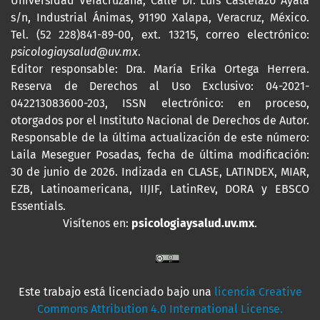
Universidad Veracruzana, Calle Dr. Luis Castelazo Ayala
s/n, Industrial Ánimas, 91190 Xalapa, Veracruz, México.
Tel. (52 228)841-89-00, ext. 13215, correo electrónico:
psicologiaysalud@uv.mx
.
Editor responsable: Dra. María Erika Ortega Herrera.
Reserva de Derechos al Uso Exclusivo: 04-2021-
042213083600-203,
ISSN
electrónico: en proceso,
otorgados por el Instituto Nacional de Derechos de Autor.
Responsable de la última actualización de este número:
Laila Meseguer Posadas, fecha de última modificación:
30 de junio de 2026. Indizada en CLASE, LATINDEX, MIAR,
EZB, Latinoamericana, IIJIF, LatinRev, DORA y EBSCO
Essentials
.
Visítenos en:
psicologiaysalud.uv.mx
.
Este trabajo está licenciado bajo una
licencia Creative
Commons Attribution 4.0 International License.