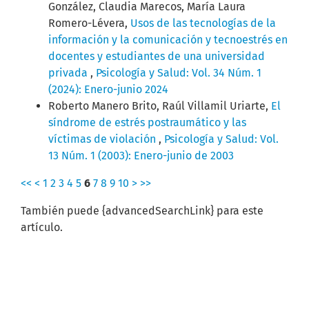
González, Claudia Marecos, María Laura
Romero-Lévera,
Usos de las tecnologías de la
información y la comunicación y tecnoestrés en
docentes y estudiantes de una universidad
privada
,
Psicología y Salud: Vol. 34 Núm. 1
(2024): Enero-junio 2024
Roberto Manero Brito, Raúl Villamil Uriarte,
El
síndrome de estrés postraumático y las
víctimas de violación
,
Psicología y Salud: Vol.
13 Núm. 1 (2003): Enero-junio de 2003
<<
<
1
2
3
4
5
6
7
8
9
10
>
>>
También puede {advancedSearchLink} para este
artículo.