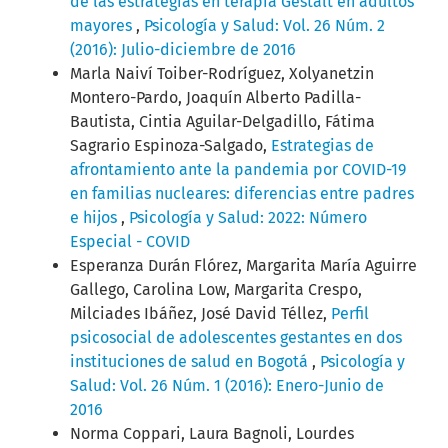
de las estrategias en terapia Gestalt en adultos
mayores
,
Psicología y Salud: Vol. 26 Núm. 2
(2016): Julio-diciembre de 2016
Marla Naiví Toiber-Rodríguez, Xolyanetzin
Montero-Pardo, Joaquín Alberto Padilla-
Bautista, Cintia Aguilar-Delgadillo, Fátima
Sagrario Espinoza-Salgado,
Estrategias de
afrontamiento ante la pandemia por COVID-19
en familias nucleares: diferencias entre padres
e hijos
,
Psicología y Salud: 2022: Número
Especial - COVID
Esperanza Durán Flórez, Margarita María Aguirre
Gallego, Carolina Low, Margarita Crespo,
Milciades Ibáñez, José David Téllez,
Perfil
psicosocial de adolescentes gestantes en dos
instituciones de salud en Bogotá
,
Psicología y
Salud: Vol. 26 Núm. 1 (2016): Enero-Junio de
2016
Norma Coppari, Laura Bagnoli, Lourdes