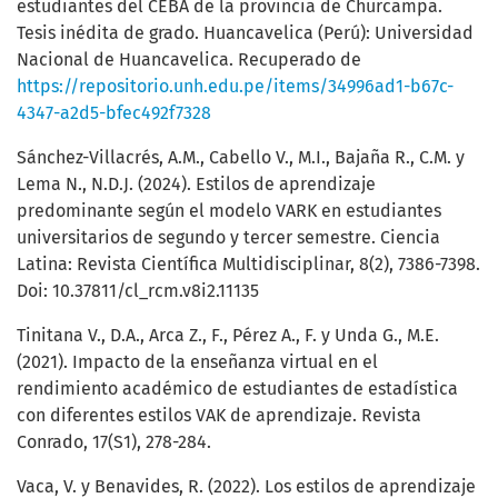
estudiantes del CEBA de la provincia de Churcampa.
Tesis inédita de grado. Huancavelica (Perú): Universidad
Nacional de Huancavelica. Recuperado de
https://repositorio.unh.edu.pe/items/34996ad1-b67c-
4347-a2d5-bfec492f7328
Sánchez-Villacrés, A.M., Cabello V., M.I., Bajaña R., C.M. y
Lema N., N.D.J. (2024). Estilos de aprendizaje
predominante según el modelo VARK en estudiantes
universitarios de segundo y tercer semestre. Ciencia
Latina: Revista Científica Multidisciplinar, 8(2), 7386-7398.
Doi: 10.37811/cl_rcm.v8i2.11135
Tinitana V., D.A., Arca Z., F., Pérez A., F. y Unda G., M.E.
(2021). Impacto de la enseñanza virtual en el
rendimiento académico de estudiantes de estadística
con diferentes estilos VAK de aprendizaje. Revista
Conrado, 17(S1), 278-284.
Vaca, V. y Benavides, R. (2022). Los estilos de aprendizaje