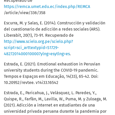
Recuperado de
https://remca.umet.edu.ec/index.php/REMCA
/article/view/336/358
Escurra, M. y Salas, E. (2014). Construcción y validación
del cuestionario de adicción a redes sociales (ARS).
Liberabit, 20(1), 73-91. Recuperado de
http://www.scielo.org.pe/scielo.php?
script=sci_arttextypid=S1729-
48272014000100007ylng=esytlng=es
.
Estrada, E. (2021). Emotional exhaustion in Peruvian
university students during the COVID-19 pandemic.
Tempos e Espaços em Educação, 14(33), 65-42. Doi:
10.20952/revtee. v14i33.16542
Estrada, E., Paricahua, J., Velásquez, L. Paredes, Y.,
Quispe, R., Farfán, M., Lavilla, W., Puma, M. y Zuloaga, M.
(2021). Adicción a internet en estudiantes de una
universidad privada peruana durante la pandemia por