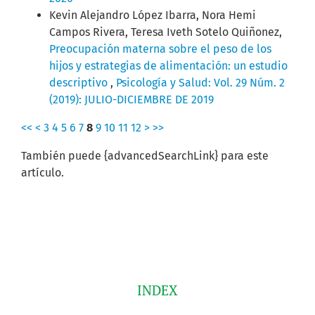
Kevin Alejandro López Ibarra, Nora Hemi
Campos Rivera, Teresa Iveth Sotelo Quiñonez,
Preocupación materna sobre el peso de los
hijos y estrategias de alimentación: un estudio
descriptivo
,
Psicología y Salud: Vol. 29 Núm. 2
(2019): JULIO-DICIEMBRE DE 2019
<<
<
3
4
5
6
7
8
9
10
11
12
>
>>
También puede {advancedSearchLink} para este
artículo.
INDEX