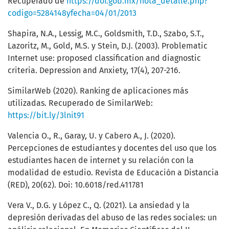
Recuperado de
https://dof.gob.mx/nota_detalle.php?
codigo=5284148yfecha=04/01/2013
Shapira, N.A., Lessig, M.C., Goldsmith, T.D., Szabo, S.T.,
Lazoritz, M., Gold, M.S. y Stein, D.J. (2003). Problematic
Internet use: proposed classification and diagnostic
criteria. Depression and Anxiety, 17(4), 207-216.
SimilarWeb (2020). Ranking de aplicaciones más
utilizadas. Recuperado de SimilarWeb:
https://bit.ly/3lnit91
Valencia O., R., Garay, U. y Cabero A., J. (2020).
Percepciones de estudiantes y docentes del uso que los
estudiantes hacen de internet y su relación con la
modalidad de estudio. Revista de Educación a Distancia
(RED), 20(62). Doi: 10.6018/red.411781
Vera V., D.G. y López C., Q. (2021). La ansiedad y la
depresión derivadas del abuso de las redes sociales: un