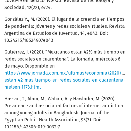
covid-19 en México. PAAKAT: Revista de Tecnología y
Sociedad, 12(22), e724.
González Y., M. (2020). El lugar de la creencia en tiempos
de pandemia: Jóvenes y redes sociales virtuales. Revista
Argentina de Estudios de Juventud, 14, e043. Doi:
10.24215/18524907e043
Gutiérrez, J. (2020). “Mexicanos están 42% más tiempo en
redes sociales en cuarentena”. La Jornada, miércoles 6
de mayo. Disponible en
https://www.jornada.com.mx/ultimas/economia/2020/05/
estan-42-mas-tiempo-en-redes-sociales-en-cuarentena-
nielsen-1173.html
Hassan, T., Alam, M., Wahab, A. y Hawlader, M. (2020).
Prevalence and associated factors of internet addiction
among young adults in Bangladesh. Journal of the
Egyptian Public Health Association, 95(3). Doi:
10.1186/s42506-019-0032-7