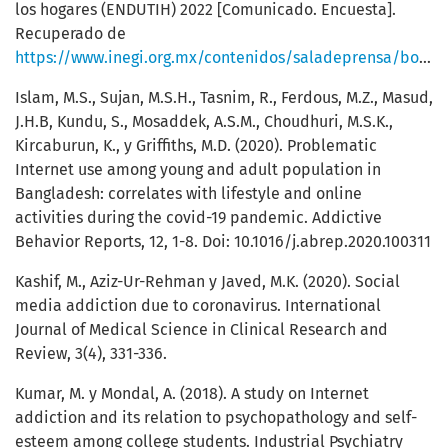
los hogares (ENDUTIH) 2022 [Comunicado. Encuesta].
Recuperado de
https://www.inegi.org.mx/contenidos/saladeprensa/boletines/2023/ENDUTIH/ENDUTIH_22.pdf
Islam, M.S., Sujan, M.S.H., Tasnim, R., Ferdous, M.Z., Masud,
J.H.B, Kundu, S., Mosaddek, A.S.M., Choudhuri, M.S.K.,
Kircaburun, K., y Griffiths, M.D. (2020). Problematic
Internet use among young and adult population in
Bangladesh: correlates with lifestyle and online
activities during the covid-19 pandemic. Addictive
Behavior Reports, 12, 1-8. Doi: 10.1016/j.abrep.2020.100311
Kashif, M., Aziz-Ur-Rehman y Javed, M.K. (2020). Social
media addiction due to coronavirus. International
Journal of Medical Science in Clinical Research and
Review, 3(4), 331-336.
Kumar, M. y Mondal, A. (2018). A study on Internet
addiction and its relation to psychopathology and self-
esteem among college students. Industrial Psychiatry