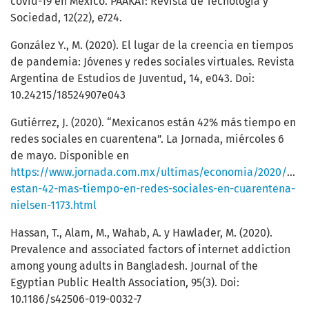
covid-19 en México. PAAKAT: Revista de Tecnología y
Sociedad, 12(22), e724.
González Y., M. (2020). El lugar de la creencia en tiempos
de pandemia: Jóvenes y redes sociales virtuales. Revista
Argentina de Estudios de Juventud, 14, e043. Doi:
10.24215/18524907e043
Gutiérrez, J. (2020). “Mexicanos están 42% más tiempo en
redes sociales en cuarentena”. La Jornada, miércoles 6
de mayo. Disponible en
https://www.jornada.com.mx/ultimas/economia/2020/05/
estan-42-mas-tiempo-en-redes-sociales-en-cuarentena-
nielsen-1173.html
Hassan, T., Alam, M., Wahab, A. y Hawlader, M. (2020).
Prevalence and associated factors of internet addiction
among young adults in Bangladesh. Journal of the
Egyptian Public Health Association, 95(3). Doi:
10.1186/s42506-019-0032-7