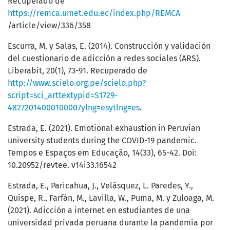
Recuperado de
https://remca.umet.edu.ec/index.php/REMCA
/article/view/336/358
Escurra, M. y Salas, E. (2014). Construcción y validación
del cuestionario de adicción a redes sociales (ARS).
Liberabit, 20(1), 73-91. Recuperado de
http://www.scielo.org.pe/scielo.php?
script=sci_arttextypid=S1729-
48272014000100007ylng=esytlng=es
.
Estrada, E. (2021). Emotional exhaustion in Peruvian
university students during the COVID-19 pandemic.
Tempos e Espaços em Educação, 14(33), 65-42. Doi:
10.20952/revtee. v14i33.16542
Estrada, E., Paricahua, J., Velásquez, L. Paredes, Y.,
Quispe, R., Farfán, M., Lavilla, W., Puma, M. y Zuloaga, M.
(2021). Adicción a internet en estudiantes de una
universidad privada peruana durante la pandemia por