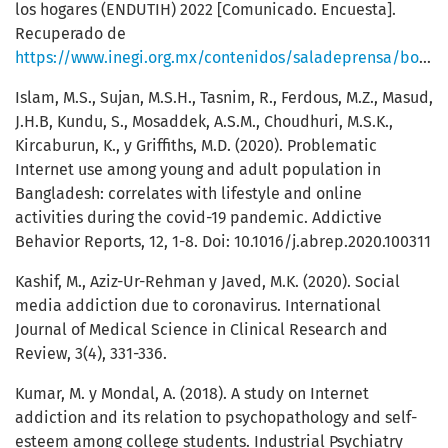
los hogares (ENDUTIH) 2022 [Comunicado. Encuesta].
Recuperado de
https://www.inegi.org.mx/contenidos/saladeprensa/boletines/2023/ENDUTIH/ENDUTIH_22.pdf
Islam, M.S., Sujan, M.S.H., Tasnim, R., Ferdous, M.Z., Masud,
J.H.B, Kundu, S., Mosaddek, A.S.M., Choudhuri, M.S.K.,
Kircaburun, K., y Griffiths, M.D. (2020). Problematic
Internet use among young and adult population in
Bangladesh: correlates with lifestyle and online
activities during the covid-19 pandemic. Addictive
Behavior Reports, 12, 1-8. Doi: 10.1016/j.abrep.2020.100311
Kashif, M., Aziz-Ur-Rehman y Javed, M.K. (2020). Social
media addiction due to coronavirus. International
Journal of Medical Science in Clinical Research and
Review, 3(4), 331-336.
Kumar, M. y Mondal, A. (2018). A study on Internet
addiction and its relation to psychopathology and self-
esteem among college students. Industrial Psychiatry