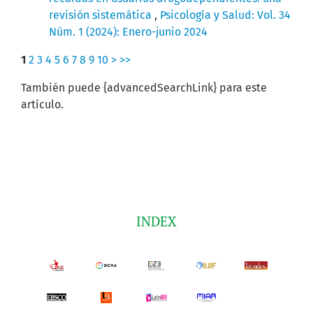
revisión sistemática
,
Psicología y Salud: Vol. 34
Núm. 1 (2024): Enero-junio 2024
1
2
3
4
5
6
7
8
9
10
>
>>
También puede {advancedSearchLink} para este
artículo.
INDEX