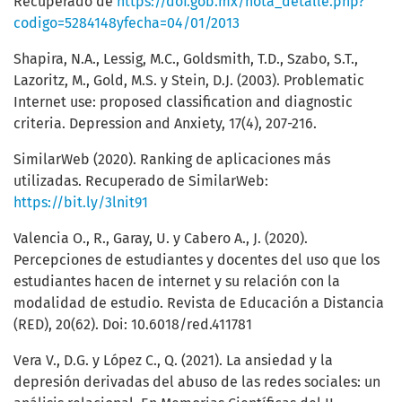
Recuperado de
https://dof.gob.mx/nota_detalle.php?
codigo=5284148yfecha=04/01/2013
Shapira, N.A., Lessig, M.C., Goldsmith, T.D., Szabo, S.T.,
Lazoritz, M., Gold, M.S. y Stein, D.J. (2003). Problematic
Internet use: proposed classification and diagnostic
criteria. Depression and Anxiety, 17(4), 207-216.
SimilarWeb (2020). Ranking de aplicaciones más
utilizadas. Recuperado de SimilarWeb:
https://bit.ly/3lnit91
Valencia O., R., Garay, U. y Cabero A., J. (2020).
Percepciones de estudiantes y docentes del uso que los
estudiantes hacen de internet y su relación con la
modalidad de estudio. Revista de Educación a Distancia
(RED), 20(62). Doi: 10.6018/red.411781
Vera V., D.G. y López C., Q. (2021). La ansiedad y la
depresión derivadas del abuso de las redes sociales: un