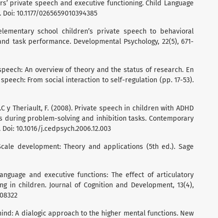
rs’ private speech and executive functioning. Child Language
. Doi: 10.1177/0265659010394385
 elementary school children’s private speech to behavioral
and task performance. Developmental Psychology, 22(5), 671-
e speech: An overview of theory and the status of research. En
e speech: From social interaction to self-regulation (pp. 17-53).
.C y Theriault, F. (2008). Private speech in children with ADHD
rs during problem-solving and inhibition tasks. Contemporary
. Doi: 10.1016/j.cedpsych.2006.12.003
. Scale development: Theory and applications (5th ed.). Sage
 Language and executive functions: The effect of articulatory
ng in children. Journal of Cognition and Development, 13(4),
608322
mind: A dialogic approach to the higher mental functions. New