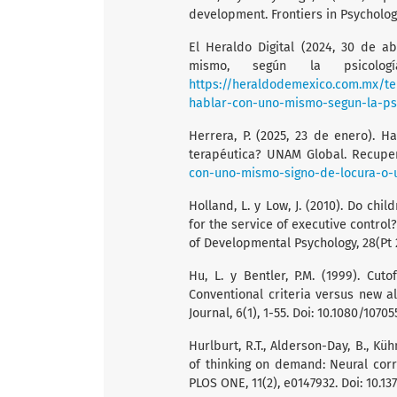
development. Frontiers in Psychology,
El Heraldo Digital (2024, 30 de a
mismo, según la psicolo
https://heraldodemexico.com.mx/te
hablar-con-uno-mismo-segun-la-psi
Herrera, P. (2025, 23 de enero). 
terapéutica? UNAM Global. Recup
con-uno-mismo-signo-de-locura-o-u
Holland, L. y Low, J. (2010). Do ch
for the service of executive control
of Developmental Psychology, 28(Pt 
Hu, L. y Bentler, P.M. (1999). Cuto
Conventional criteria versus new al
Journal, 6(1), 1-55. Doi: 10.1080/107
Hurlburt, R.T., Alderson-Day, B., Küh
of thinking on demand: Neural corr
PLOS ONE, 11(2), e0147932. Doi: 10.1