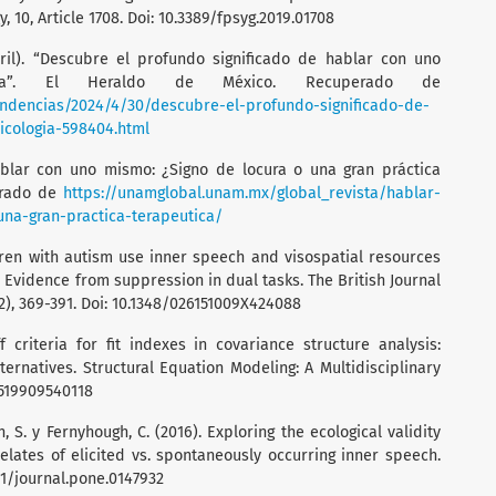
 10, Article 1708. Doi: 10.3389/fpsyg.2019.01708
bril). “Descubre el profundo significado de hablar con uno
gía”. El Heraldo de México. Recuperado de
ndencias/2024/4/30/descubre-el-profundo-significado-de-
cologia-598404.html
Hablar con uno mismo: ¿Signo de locura o una gran práctica
erado de
https://unamglobal.unam.mx/global_revista/hablar-
na-gran-practica-terapeutica/
ildren with autism use inner speech and visospatial resources
? Evidence from suppression in dual tasks. The British Journal
2), 369-391. Doi: 10.1348/026151009X424088
ff criteria for fit indexes in covariance structure analysis:
ternatives. Structural Equation Modeling: A Multidisciplinary
05519909540118
n, S. y Fernyhough, C. (2016). Exploring the ecological validity
elates of elicited vs. spontaneously occurring inner speech.
371/journal.pone.0147932