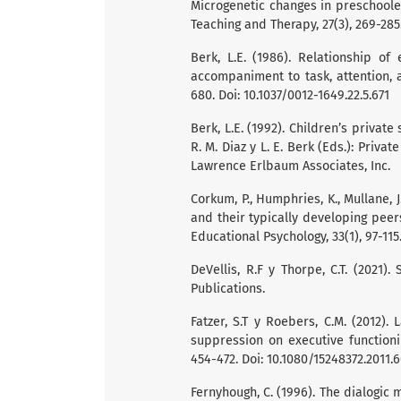
Microgenetic changes in preschoole
Teaching and Therapy, 27(3), 269-285
Berk, L.E. (1986). Relationship of
accompaniment to task, attention, 
680. Doi: 10.1037/0012-1649.22.5.671
Berk, L.E. (1992). Children’s privat
R. M. Diaz y L. E. Berk (Eds.): Privat
Lawrence Erlbaum Associates, Inc.
Corkum, P., Humphries, K., Mullane, J
and their typically developing pee
Educational Psychology, 33(1), 97-115
DeVellis, R.F y Thorpe, C.T. (2021)
Publications.
Fatzer, S.T y Roebers, C.M. (2012).
suppression on executive functioni
454-472. Doi: 10.1080/15248372.2011.
Fernyhough, C. (1996). The dialogic 