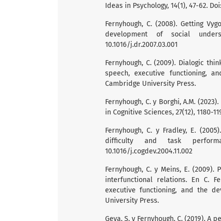
Ideas in Psychology, 14(1), 47-62. Do
Fernyhough, C. (2008). Getting Vyg
development of social underst
10.1016/j.dr.2007.03.001
Fernyhough, C. (2009). Dialogic thin
speech, executive functioning, an
Cambridge University Press.
Fernyhough, C. y Borghi, A.M. (2023)
in Cognitive Sciences, 27(12), 1180-119
Fernyhough, C. y Fradley, E. (2005
difficulty and task performa
10.1016/j.cogdev.2004.11.002
Fernyhough, C. y Meins, E. (2009).
interfunctional relations. En C. F
executive functioning, and the de
University Press.
Geva, S. y Fernyhough, C. (2019). A 