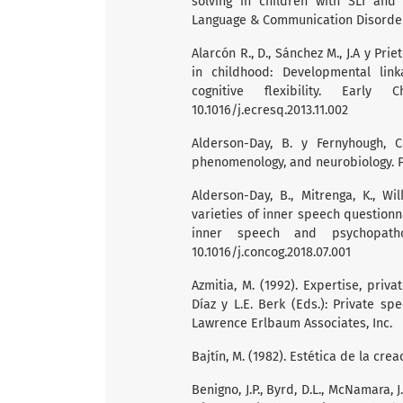
solving in children with SLI and 
Language & Communication Disorders, 
Alarcón R., D., Sánchez M., J.A y Prie
in childhood: Developmental lin
cognitive flexibility. Early
10.1016/j.ecresq.2013.11.002
Alderson-Day, B. y Fernyhough, C.
phenomenology, and neurobiology. Psy
Alderson-Day, B., Mitrenga, K., Wi
varieties of inner speech questionn
inner speech and psychopatho
10.1016/j.concog.2018.07.001
Azmitia, M. (1992). Expertise, priv
Díaz y L.E. Berk (Eds.): Private spe
Lawrence Erlbaum Associates, Inc.
Bajtín, M. (1982). Estética de la crea
Benigno, J.P., Byrd, D.L., McNamara, J.