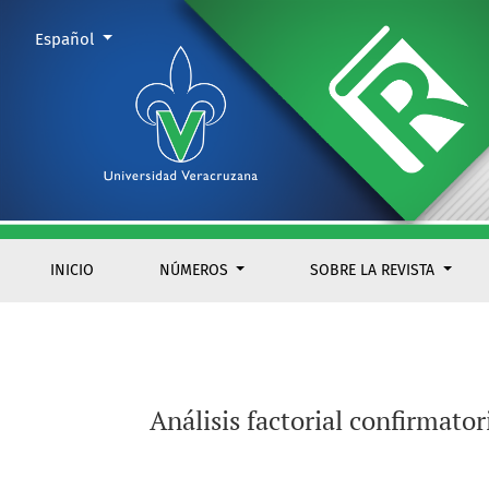
Análisis factorial confirmatorio del Varieties of Inner Spee
Cambiar el idioma. El actual es:
Español
INICIO
NÚMEROS
SOBRE LA REVISTA
Análisis factorial confirmato