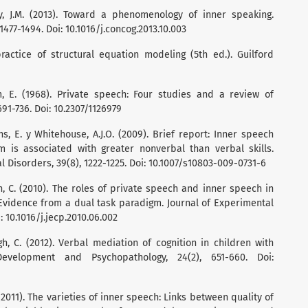
ey, J.M. (2013). Toward a phenomenology of inner speaking.
477-1494. Doi: 10.1016/j.concog.2013.10.003
practice of structural equation modeling (5th ed.). Guilford
lm, E. (1968). Private speech: Four studies and a review of
91-736. Doi: 10.2307/1126979
ins, E. y Whitehouse, A.J.O. (2009). Brief report: Inner speech
m is associated with greater nonverbal than verbal skills.
 Disorders, 39(8), 1222-1225. Doi: 10.1007/s10803-009-0731-6
gh, C. (2010). The roles of private speech and inner speech in
Evidence from a dual task paradigm. Journal of Experimental
: 10.1016/j.jecp.2010.06.002
gh, C. (2012). Verbal mediation of cognition in children with
Development and Psychopathology, 24(2), 651-660. Doi:
(2011). The varieties of inner speech: Links between quality of