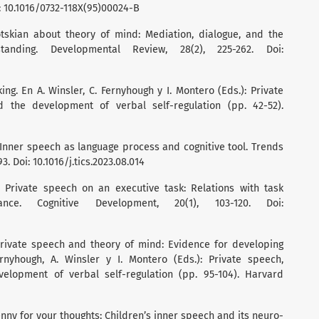
i: 10.1016/0732-118X(95)00024-B
otskian about theory of mind: Mediation, dialogue, and the
anding. Developmental Review, 28(2), 225-262. Doi:
king. En A. Winsler, C. Fernyhough y I. Montero (Eds.): Private
d the development of verbal self-regulation (pp. 42-52).
. Inner speech as language process and cognitive tool. Trends
3. Doi: 10.1016/j.tics.2023.08.014
). Private speech on an executive task: Relations with task
nce. Cognitive Development, 20(1), 103-120. Doi:
 Private speech and theory of mind: Evidence for developing
ernyhough, A. Winsler y I. Montero (Eds.): Private speech,
velopment of verbal self-regulation (pp. 95-104). Harvard
penny for your thoughts: Children’s inner speech and its neuro-