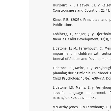
Hurlburt, R.T., Heavey, C.L y Kels
Consciousness and Cognition, 22(4), 1
Kline, R.B. (2023). Principles and 
Publications.
Kohlberg, L., Yaeger, J. y Hjertho
theories. Child Development, 39(3), 6
Lidstone, J.S.M., Fernyhough, C., Me
impairment in children with autis
Journal of Autism and Developmental
Lidstone, J.S., Meins, E. y Fernyhou
planning during middle childhood: 
Child Psychology, 107(4), 438-451. Doi
Lidstone, J.S., Meins, E. y Fernyhou
specific language impairment. 
10.1017/S0954579412000223
McCarthy-Jones, S. y Fernyhough, C. 