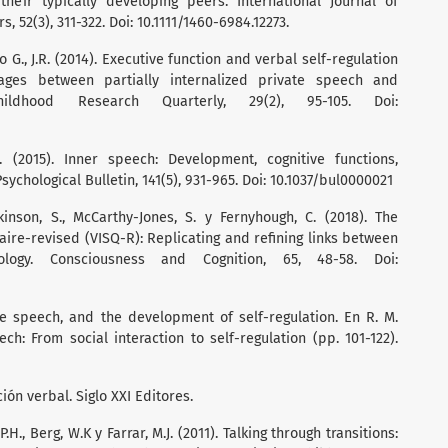
their typically developing peers. International Journal of
52(3), 311-322. Doi: 10.1111/1460-6984.12273.
to G., J.R. (2014). Executive function and verbal self-regulation
kages between partially internalized private speech and
 Childhood Research Quarterly, 29(2), 95-105. Doi:
 (2015). Inner speech: Development, cognitive functions,
chological Bulletin, 141(5), 931-965. Doi: 10.1037/bul0000021
lkinson, S., McCarthy-Jones, S. y Fernyhough, C. (2018). The
aire-revised (VISQ-R): Replicating and refining links between
logy. Consciousness and Cognition, 65, 48-58. Doi:
ate speech, and the development of self-regulation. En R. M.
ech: From social interaction to self-regulation (pp. 101-122).
ción verbal. Siglo XXI Editores.
P.H., Berg, W.K y Farrar, M.J. (2011). Talking through transitions: