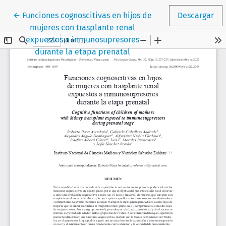
Volver a los detalles del artículo
←
Funciones cognoscitivas en hijos de
Descargar
mujeres con trasplante renal
expuestos a inmunosupresores
durante la etapa prenatal